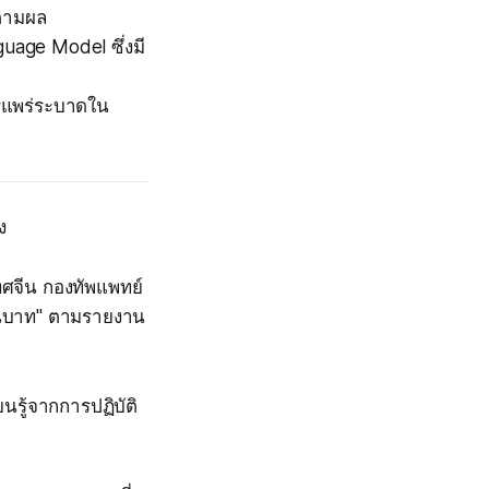
ดตามผล
uage Model ซึ่งมี
ารแพร่ระบาดใน
ง
ทศจีน กองทัพแพทย์
้านบาท" ตามรายงาน
ียนรู้จากการปฏิบัติ