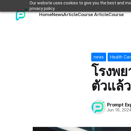
Our website uses cookies to give you the best and mos
privacy policy.
Home
News
Article
Course Article
Course
news
Health Car
โรงพยา
ตัวแล้ว
Prompt Ex
Jun 16, 202