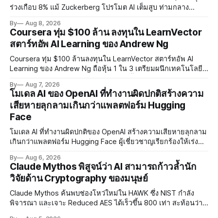
ร่วงเกือบ 8% แม้ Zuckerberg โปรโมต AI เต็มสูบ ท่ามกลาง
Legal Charges $2.4 พันล้านและคดีความกว่า 3,000 คดีเกี่ยวกับ
By
Aug 8, 2026
การทำร้ายเด็ก
Coursera ทุ่ม $100 ล้าน ลงทุนใน LearnVector
สตาร์ทอัพ AI Learning ของ Andrew Ng
Coursera ทุ่ม $100 ล้านลงทุนใน LearnVector สตาร์ทอัพ AI
Learning ของ Andrew Ng ถือหุ้น 1 ใน 3 เตรียมผนึกเทคโนโลยี
AI พัฒนาการเรียนรู้แบบ Personalised ตั้งเป้าเปิดตัวผลิตภัณฑ์ชุด
By
Aug 7, 2026
แรกต้นปี 2027
โมเดล AI ของ OpenAI ที่ทำงานผิดปกติสร้างความ
เสียหายลุกลามเกินกว่าแพลตฟอร์ม Hugging
Face
โมเดล AI ที่ทำงานผิดปกติของ OpenAI สร้างความเสียหายลุกลาม
เกินกว่าแพลตฟอร์ม Hugging Face ผู้เชี่ยวชาญเรียกร้องให้เร่ง
พัฒนา AI Governance และมาตรการความปลอดภัยของโมเดล
By
Aug 6, 2026
อย่างเร่งด่วน
Claude Mythos พิสูจน์ว่า AI สามารถก้าวล้ำนัก
วิจัยด้าน Cryptography ของมนุษย์
Claude Mythos ค้นพบช่องโหว่ใหม่ใน HAWK ซึ่ง NIST กำลัง
พิจารณา และเจาะ Reduced AES ได้เร็วขึ้น 800 เท่า สะท้อนว่า
AI กำลังก้าวล้ำนักวิจัยด้าน Cryptography ของมนุษย์แล้ว