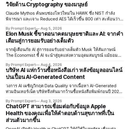
วิจัยด้าน Cryptography ของมนุษย์
Claude Mythos ค้นพบช่องโหว่ใหม่ใน HAWK ซึ่ง NIST กำลัง
พิจารณา และเจาะ Reduced AES ได้เร็วขึ้น 800 เท่า สะท้อนว่า
AI กำลังก้าวล้ำนักวิจัยด้าน Cryptography ของมนุษย์แล้ว
By Prompt Expert
Aug 5, 2026
Elon Musk ชี้ขาดอนาคตมนุษยชาติและ AI: จากคำ
เตือนสู่การยอมรับอย่างเต็มตัว
จากผู้เตือนภัย AI สู่การยอมรับอย่างเต็มตัว Musk ให้สัมภาษณ์
The Economist ชี้ AI จะนำสู่ยุคแห่งความอุดมสมบูรณ์ แม้ยอมรับ
ความเสี่ยงยังมีอยู่จริง
By Prompt Expert
Aug 4, 2026
บริษัท AI แห่กว้านซื้อหนังสือเก่า หลังข้อมูลออนไลน์
ปนเปื้อน AI-Generated Content
วงการ AI เผชิญวิกฤต Data Quality จากเนื้อหา AI-Generated
ท่วมอินเทอร์เน็ต บริษัทจึงหันมากว้านซื้อหนังสือพิมพ์ก่อนปี 2022
ที่ปลอดการปนเปื้อน พร้อมเผชิญประเด็น Copyright และ Data
By Prompt Expert
Aug 3, 2026
Poisoning ที่ซับซ้อน
ChatGPT สามารถเชื่อมต่อกับข้อมูล Apple
Health ของคุณเพื่อให้คำตอบด้านสุขภาพที่เป็น
ส่วนตัวมากขึ้น