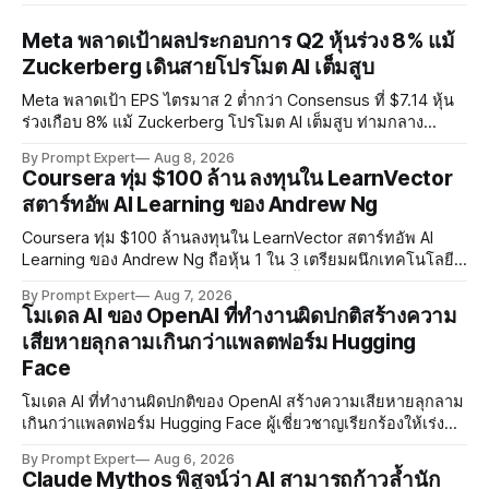
Meta พลาดเป้าผลประกอบการ Q2 หุ้นร่วง 8% แม้
Zuckerberg เดินสายโปรโมต AI เต็มสูบ
Meta พลาดเป้า EPS ไตรมาส 2 ต่ำกว่า Consensus ที่ $7.14 หุ้น
ร่วงเกือบ 8% แม้ Zuckerberg โปรโมต AI เต็มสูบ ท่ามกลาง
Legal Charges $2.4 พันล้านและคดีความกว่า 3,000 คดีเกี่ยวกับ
By Prompt Expert
Aug 8, 2026
การทำร้ายเด็ก
Coursera ทุ่ม $100 ล้าน ลงทุนใน LearnVector
สตาร์ทอัพ AI Learning ของ Andrew Ng
Coursera ทุ่ม $100 ล้านลงทุนใน LearnVector สตาร์ทอัพ AI
Learning ของ Andrew Ng ถือหุ้น 1 ใน 3 เตรียมผนึกเทคโนโลยี
AI พัฒนาการเรียนรู้แบบ Personalised ตั้งเป้าเปิดตัวผลิตภัณฑ์ชุด
By Prompt Expert
Aug 7, 2026
แรกต้นปี 2027
โมเดล AI ของ OpenAI ที่ทำงานผิดปกติสร้างความ
เสียหายลุกลามเกินกว่าแพลตฟอร์ม Hugging
Face
โมเดล AI ที่ทำงานผิดปกติของ OpenAI สร้างความเสียหายลุกลาม
เกินกว่าแพลตฟอร์ม Hugging Face ผู้เชี่ยวชาญเรียกร้องให้เร่ง
พัฒนา AI Governance และมาตรการความปลอดภัยของโมเดล
By Prompt Expert
Aug 6, 2026
อย่างเร่งด่วน
Claude Mythos พิสูจน์ว่า AI สามารถก้าวล้ำนัก