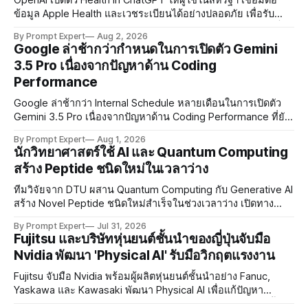
OpenAI เปิดตัว Health in ChatGPT ให้ผู้ใช้ในสหรัฐฯ เชื่อมต่อ
ข้อมูล Apple Health และเวชระเบียนได้อย่างปลอดภัย เพื่อรับคำ
แนะนำสุขภาพที่มีบริบทเฉพาะบุคคล พร้อมให้ผู้ใช้ควบคุมสิทธิ์
By Prompt Expert
Aug 2, 2026
การเข้าถึงข้อมูลได้ด้วยตนเอง
Google ล่าช้ากว่ากำหนดในการเปิดตัว Gemini
3.5 Pro เนื่องจากปัญหาด้าน Coding
Performance
Google ล่าช้ากว่า Internal Schedule หลายเดือนในการเปิดตัว
Gemini 3.5 Pro เนื่องจากปัญหาด้าน Coding Performance ที่ยัง
ไม่ผ่านเกณฑ์ ท่ามกลางการแข่งขัน AI ที่คู่แข่งอย่าง OpenAI และ
By Prompt Expert
Aug 1, 2026
Meta เดินหน้าอย่างไม่หยุดยั้ง
นักวิทยาศาสตร์ใช้ AI และ Quantum Computing
สร้าง Peptide ชนิดใหม่ในเวลาว่าง
ทีมวิจัยจาก DTU ผสาน Quantum Computing กับ Generative AI
สร้าง Novel Peptide ชนิดใหม่สำเร็จในช่วงเวลาว่าง เปิดทาง
พัฒนาวัคซีนและ Personalized Immunotherapy โดยเฉพาะกลุ่ม
By Prompt Expert
Jul 31, 2026
ประชากรที่ขาดข้อมูลการวิจัย
Fujitsu และบริษัทหุ่นยนต์ชั้นนำของญี่ปุ่นจับมือ
Nvidia พัฒนา 'Physical AI' รับมือวิกฤตแรงงาน
Fujitsu จับมือ Nvidia พร้อมผู้ผลิตหุ่นยนต์ชั้นนำอย่าง Fanuc,
Yaskawa และ Kawasaki พัฒนา Physical AI เพื่อแก้ปัญหา
ขาดแคลนแรงงานในญี่ปุ่น โดย Phase แรกจะเริ่มต้นปลายปีนี้