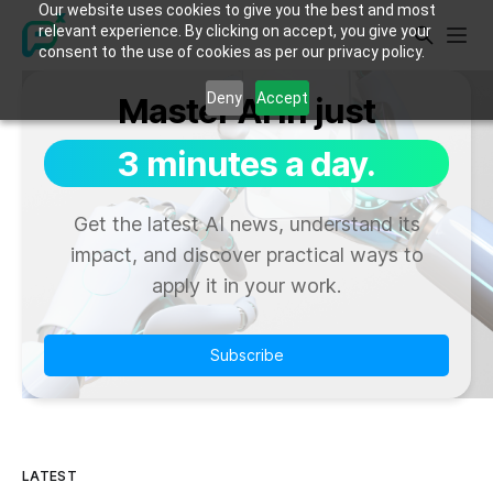
Our website uses cookies to give you the best and most
relevant experience. By clicking on accept, you give your
consent to the use of cookies as per our privacy policy.
Deny
Accept
Master AI in just
3 minutes a day.
Get the latest AI news, understand its
impact, and discover practical ways to
apply it in your work.
Subscribe
LATEST