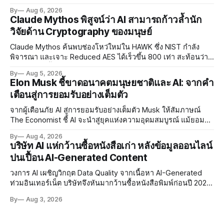
พัฒนา AI Governance และมาตรการความปลอดภัยของโมเดล
By
Aug 6, 2026
อย่างเร่งด่วน
Claude Mythos พิสูจน์ว่า AI สามารถก้าวล้ำนัก
วิจัยด้าน Cryptography ของมนุษย์
Claude Mythos ค้นพบช่องโหว่ใหม่ใน HAWK ซึ่ง NIST กำลัง
พิจารณา และเจาะ Reduced AES ได้เร็วขึ้น 800 เท่า สะท้อนว่า
AI กำลังก้าวล้ำนักวิจัยด้าน Cryptography ของมนุษย์แล้ว
By
Aug 5, 2026
Elon Musk ชี้ขาดอนาคตมนุษยชาติและ AI: จากคำ
เตือนสู่การยอมรับอย่างเต็มตัว
จากผู้เตือนภัย AI สู่การยอมรับอย่างเต็มตัว Musk ให้สัมภาษณ์
The Economist ชี้ AI จะนำสู่ยุคแห่งความอุดมสมบูรณ์ แม้ยอมรับ
ความเสี่ยงยังมีอยู่จริง
By
Aug 4, 2026
บริษัท AI แห่กว้านซื้อหนังสือเก่า หลังข้อมูลออนไลน์
ปนเปื้อน AI-Generated Content
วงการ AI เผชิญวิกฤต Data Quality จากเนื้อหา AI-Generated
ท่วมอินเทอร์เน็ต บริษัทจึงหันมากว้านซื้อหนังสือพิมพ์ก่อนปี 2022
ที่ปลอดการปนเปื้อน พร้อมเผชิญประเด็น Copyright และ Data
By
Aug 3, 2026
Poisoning ที่ซับซ้อน