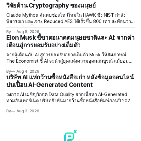
วิจัยด้าน Cryptography ของมนุษย์
Claude Mythos ค้นพบช่องโหว่ใหม่ใน HAWK ซึ่ง NIST กำลัง
พิจารณา และเจาะ Reduced AES ได้เร็วขึ้น 800 เท่า สะท้อนว่า
AI กำลังก้าวล้ำนักวิจัยด้าน Cryptography ของมนุษย์แล้ว
By
Aug 5, 2026
Elon Musk ชี้ขาดอนาคตมนุษยชาติและ AI: จากคำ
เตือนสู่การยอมรับอย่างเต็มตัว
จากผู้เตือนภัย AI สู่การยอมรับอย่างเต็มตัว Musk ให้สัมภาษณ์
The Economist ชี้ AI จะนำสู่ยุคแห่งความอุดมสมบูรณ์ แม้ยอมรับ
ความเสี่ยงยังมีอยู่จริง
By
Aug 4, 2026
บริษัท AI แห่กว้านซื้อหนังสือเก่า หลังข้อมูลออนไลน์
ปนเปื้อน AI-Generated Content
วงการ AI เผชิญวิกฤต Data Quality จากเนื้อหา AI-Generated
ท่วมอินเทอร์เน็ต บริษัทจึงหันมากว้านซื้อหนังสือพิมพ์ก่อนปี 2022
ที่ปลอดการปนเปื้อน พร้อมเผชิญประเด็น Copyright และ Data
By
Aug 3, 2026
Poisoning ที่ซับซ้อน