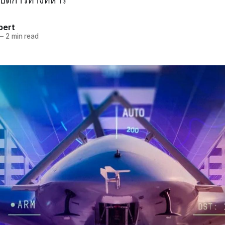
ิบัติการทางทหาร
pert
—
2 min read