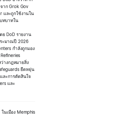
องจาก Grok Gov
r และถูกใช้งานใน
มีบทบาทใน
ๆ โดย DoD รายงาน
งบประมาณปี 2026
nters กำลังถูกมอง
l Refineries
หว่างกฎหมายสิ่ง
afeguards ยืดหยุ่น
 และการตัดสินใจ
ders และ
I ในเมือง Memphis