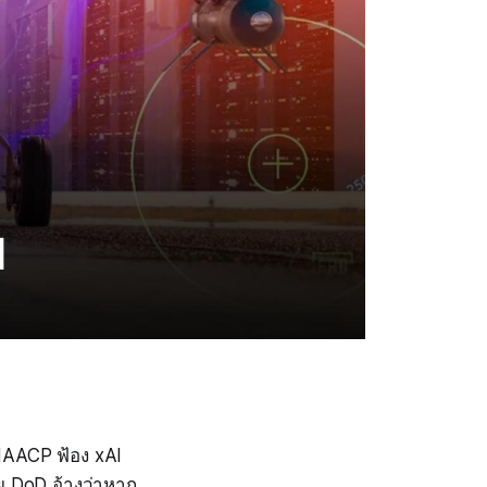
NAACP ฟ้อง xAI
ย DoD อ้างว่าหาก