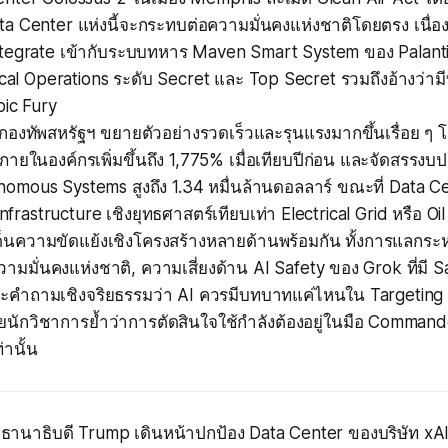
ata Center แห่งนี้จะกระทบต่อความมั่นคงแห่งชาติโดยตรง เนื่
ntegrate เข้ากับระบบทหาร Maven Smart System ของ Palanti
ical Operations ระดับ Secret และ Top Secret รวมถึงอ้างว่า
pic Fury
นกองทัพสหรัฐฯ ขยายตัวอย่างรวดเร็วและรุนแรงมากขึ้นเรื่อย 
 ภายในองค์กรเพิ่มขึ้นถึง 1,775% เมื่อเทียบปีก่อน และจัดสรร
omous Systems สูงถึง 1.34 หมื่นล้านดอลลาร์ ขณะที่ Data Ce
 Infrastructure เชิงยุทธศาสตร์เทียบเท่า Electrical Grid หรือ Oi
เด็นความขัดแย้งเชิงโครงสร้างหลายด้านพร้อมกัน ทั้งการแลกระ
ามมั่นคงแห่งชาติ, ความเสี่ยงด้าน AI Safety ของ Grok ที่มี S
 และคำถามเชิงจริยธรรมว่า AI ควรมีบทบาทแค่ไหนใน Targeting
นักวิชาการย้ำว่าการตัดสินใจใช้กำลังต้องอยู่ในมือ Comman
่านั้น
ธานาธิบดี Trump เดินหน้าปกป้อง Data Center ของบริษัท xA