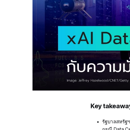
Key takeawa
รัฐบาลสหรัฐ
กรณี Data C