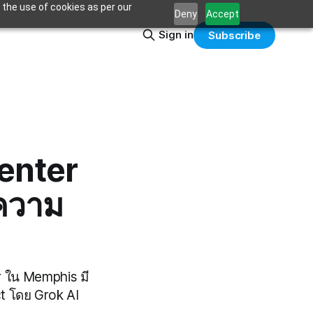
 the use of cookies as per our
Deny
Accept
Sign in
Subscribe
Center
ความ
r ใน Memphis มี
t โดย Grok AI