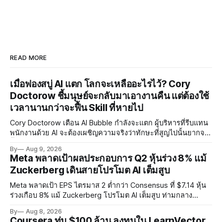
READ MORE
เมื่อฟองสบู่ AI แตก โลกจะเหลืออะไรไว้? Cory
Doctorow ชี้มนุษย์จะกลับมาเอางานคืน แต่ต้องใช้
เวลานานกว่าจะฟื้น Skill ที่หายไป
Cory Doctorow เตือน AI Bubble กำลังจะแตก ผู้บริหารที่รีบแทน
พนักงานด้วย AI จะต้องเผชิญความจริงว่าทักษะที่สูญไปนั้นยากจะ
ฟื้นคืน พร้อมแนะรัฐบาลหยุดลงทุน AI และหันมาสร้างบน Open-
By
Aug 9, 2026
Source แทน
Meta พลาดเป้าผลประกอบการ Q2 หุ้นร่วง 8% แม้
Zuckerberg เดินสายโปรโมต AI เต็มสูบ
Meta พลาดเป้า EPS ไตรมาส 2 ต่ำกว่า Consensus ที่ $7.14 หุ้น
ร่วงเกือบ 8% แม้ Zuckerberg โปรโมต AI เต็มสูบ ท่ามกลาง
Legal Charges $2.4 พันล้านและคดีความกว่า 3,000 คดีเกี่ยวกับ
By
Aug 8, 2026
การทำร้ายเด็ก
Coursera ทุ่ม $100 ล้าน ลงทุนใน LearnVector