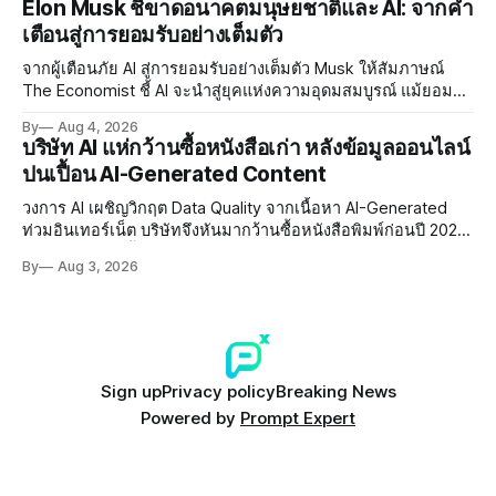
Elon Musk ชี้ขาดอนาคตมนุษยชาติและ AI: จากคำ
เตือนสู่การยอมรับอย่างเต็มตัว
จากผู้เตือนภัย AI สู่การยอมรับอย่างเต็มตัว Musk ให้สัมภาษณ์
The Economist ชี้ AI จะนำสู่ยุคแห่งความอุดมสมบูรณ์ แม้ยอมรับ
ความเสี่ยงยังมีอยู่จริง
By
Aug 4, 2026
บริษัท AI แห่กว้านซื้อหนังสือเก่า หลังข้อมูลออนไลน์
ปนเปื้อน AI-Generated Content
วงการ AI เผชิญวิกฤต Data Quality จากเนื้อหา AI-Generated
ท่วมอินเทอร์เน็ต บริษัทจึงหันมากว้านซื้อหนังสือพิมพ์ก่อนปี 2022
ที่ปลอดการปนเปื้อน พร้อมเผชิญประเด็น Copyright และ Data
By
Aug 3, 2026
Poisoning ที่ซับซ้อน
Sign up
Privacy policy
Breaking News
Powered by
Prompt Expert