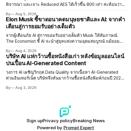
พิจารณา และเจาะ Reduced AES ได้เร็วขึ้น 800 เท่า สะท้อนว่า
AI กำลังก้าวล้ำนักวิจัยด้าน Cryptography ของมนุษย์แล้ว
By
Aug 5, 2026
Elon Musk ชี้ขาดอนาคตมนุษยชาติและ AI: จากคำ
เตือนสู่การยอมรับอย่างเต็มตัว
จากผู้เตือนภัย AI สู่การยอมรับอย่างเต็มตัว Musk ให้สัมภาษณ์
The Economist ชี้ AI จะนำสู่ยุคแห่งความอุดมสมบูรณ์ แม้ยอมรับ
ความเสี่ยงยังมีอยู่จริง
By
Aug 4, 2026
บริษัท AI แห่กว้านซื้อหนังสือเก่า หลังข้อมูลออนไลน์
ปนเปื้อน AI-Generated Content
วงการ AI เผชิญวิกฤต Data Quality จากเนื้อหา AI-Generated
ท่วมอินเทอร์เน็ต บริษัทจึงหันมากว้านซื้อหนังสือพิมพ์ก่อนปี 2022
ที่ปลอดการปนเปื้อน พร้อมเผชิญประเด็น Copyright และ Data
By
Aug 3, 2026
Poisoning ที่ซับซ้อน
Sign up
Privacy policy
Breaking News
Powered by
Prompt Expert