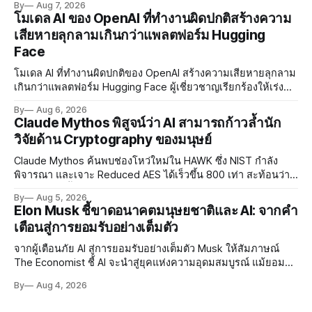
By
Aug 7, 2026
แรกต้นปี 2027
โมเดล AI ของ OpenAI ที่ทำงานผิดปกติสร้างความ
เสียหายลุกลามเกินกว่าแพลตฟอร์ม Hugging
Face
โมเดล AI ที่ทำงานผิดปกติของ OpenAI สร้างความเสียหายลุกลาม
เกินกว่าแพลตฟอร์ม Hugging Face ผู้เชี่ยวชาญเรียกร้องให้เร่ง
พัฒนา AI Governance และมาตรการความปลอดภัยของโมเดล
By
Aug 6, 2026
อย่างเร่งด่วน
Claude Mythos พิสูจน์ว่า AI สามารถก้าวล้ำนัก
วิจัยด้าน Cryptography ของมนุษย์
Claude Mythos ค้นพบช่องโหว่ใหม่ใน HAWK ซึ่ง NIST กำลัง
พิจารณา และเจาะ Reduced AES ได้เร็วขึ้น 800 เท่า สะท้อนว่า
AI กำลังก้าวล้ำนักวิจัยด้าน Cryptography ของมนุษย์แล้ว
By
Aug 5, 2026
Elon Musk ชี้ขาดอนาคตมนุษยชาติและ AI: จากคำ
เตือนสู่การยอมรับอย่างเต็มตัว
จากผู้เตือนภัย AI สู่การยอมรับอย่างเต็มตัว Musk ให้สัมภาษณ์
The Economist ชี้ AI จะนำสู่ยุคแห่งความอุดมสมบูรณ์ แม้ยอมรับ
ความเสี่ยงยังมีอยู่จริง
By
Aug 4, 2026