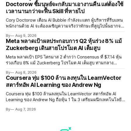
Doctorow ชี้มนุษย์จะกลับมาเอางานคืน แต่ต้องใช้
เวลานานกว่าจะฟื้น Skill ที่หายไป
Cory Doctorow เตือน AI Bubble กำลังจะแตก ผู้บริหารที่รีบแทน
พนักงานด้วย AI จะต้องเผชิญความจริงว่าทักษะที่สูญไปนั้นยากจะ
ฟื้นคืน พร้อมแนะรัฐบาลหยุดลงทุน AI และหันมาสร้างบน Open-
By
Aug 9, 2026
Source แทน
Meta พลาดเป้าผลประกอบการ Q2 หุ้นร่วง 8% แม้
Zuckerberg เดินสายโปรโมต AI เต็มสูบ
Meta พลาดเป้า EPS ไตรมาส 2 ต่ำกว่า Consensus ที่ $7.14 หุ้น
ร่วงเกือบ 8% แม้ Zuckerberg โปรโมต AI เต็มสูบ ท่ามกลาง
Legal Charges $2.4 พันล้านและคดีความกว่า 3,000 คดีเกี่ยวกับ
By
Aug 8, 2026
การทำร้ายเด็ก
Coursera ทุ่ม $100 ล้าน ลงทุนใน LearnVector
สตาร์ทอัพ AI Learning ของ Andrew Ng
Coursera ทุ่ม $100 ล้านลงทุนใน LearnVector สตาร์ทอัพ AI
Learning ของ Andrew Ng ถือหุ้น 1 ใน 3 เตรียมผนึกเทคโนโลยี
AI พัฒนาการเรียนรู้แบบ Personalised ตั้งเป้าเปิดตัวผลิตภัณฑ์ชุด
By
Aug 7, 2026
แรกต้นปี 2027