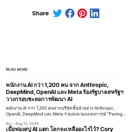
Share
READ MORE
พนักงาน AI กว่า 1,200 คน จาก Anthropic,
DeepMind, OpenAI และ Meta ร้องรัฐบาลสหรัฐฯ
วางกรอบชะลอการพัฒนา AI
พนักงาน AI กว่า 1,200 คนจากบริษัทชั้นนำอย่าง Anthropic,
OpenAI, DeepMind และ Meta ร่วมลงนามแถลงการณ์ "Pacing
the Frontier" เรียกร้องให้รัฐบาลสหรัฐฯ พัฒนาเครื่องมือควบคุม
By
Aug 10, 2026
จังหวะการพัฒนา AI ท่ามกลางความกังวลด้าน RSI และ
เมื่อฟองสบู่ AI แตก โลกจะเหลืออะไรไว้? Cory
Misalignment