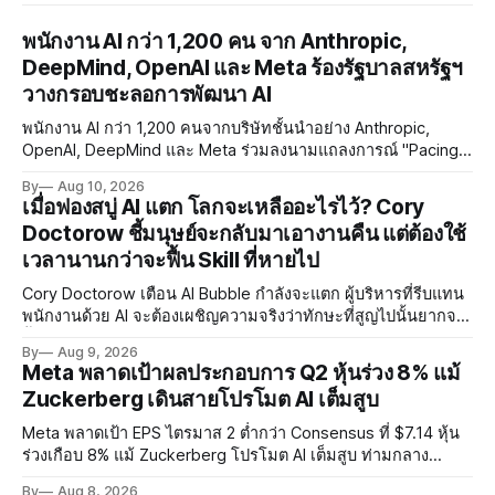
พนักงาน AI กว่า 1,200 คน จาก Anthropic,
DeepMind, OpenAI และ Meta ร้องรัฐบาลสหรัฐฯ
วางกรอบชะลอการพัฒนา AI
พนักงาน AI กว่า 1,200 คนจากบริษัทชั้นนำอย่าง Anthropic,
OpenAI, DeepMind และ Meta ร่วมลงนามแถลงการณ์ "Pacing
the Frontier" เรียกร้องให้รัฐบาลสหรัฐฯ พัฒนาเครื่องมือควบคุม
By
Aug 10, 2026
จังหวะการพัฒนา AI ท่ามกลางความกังวลด้าน RSI และ
เมื่อฟองสบู่ AI แตก โลกจะเหลืออะไรไว้? Cory
Misalignment
Doctorow ชี้มนุษย์จะกลับมาเอางานคืน แต่ต้องใช้
เวลานานกว่าจะฟื้น Skill ที่หายไป
Cory Doctorow เตือน AI Bubble กำลังจะแตก ผู้บริหารที่รีบแทน
พนักงานด้วย AI จะต้องเผชิญความจริงว่าทักษะที่สูญไปนั้นยากจะ
ฟื้นคืน พร้อมแนะรัฐบาลหยุดลงทุน AI และหันมาสร้างบน Open-
By
Aug 9, 2026
Source แทน
Meta พลาดเป้าผลประกอบการ Q2 หุ้นร่วง 8% แม้
Zuckerberg เดินสายโปรโมต AI เต็มสูบ
Meta พลาดเป้า EPS ไตรมาส 2 ต่ำกว่า Consensus ที่ $7.14 หุ้น
ร่วงเกือบ 8% แม้ Zuckerberg โปรโมต AI เต็มสูบ ท่ามกลาง
Legal Charges $2.4 พันล้านและคดีความกว่า 3,000 คดีเกี่ยวกับ
By
Aug 8, 2026