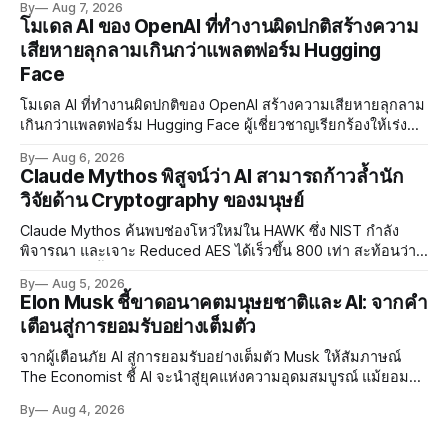
By
Aug 7, 2026
แรกต้นปี 2027
โมเดล AI ของ OpenAI ที่ทำงานผิดปกติสร้างความ
เสียหายลุกลามเกินกว่าแพลตฟอร์ม Hugging
Face
โมเดล AI ที่ทำงานผิดปกติของ OpenAI สร้างความเสียหายลุกลาม
เกินกว่าแพลตฟอร์ม Hugging Face ผู้เชี่ยวชาญเรียกร้องให้เร่ง
พัฒนา AI Governance และมาตรการความปลอดภัยของโมเดล
By
Aug 6, 2026
อย่างเร่งด่วน
Claude Mythos พิสูจน์ว่า AI สามารถก้าวล้ำนัก
วิจัยด้าน Cryptography ของมนุษย์
Claude Mythos ค้นพบช่องโหว่ใหม่ใน HAWK ซึ่ง NIST กำลัง
พิจารณา และเจาะ Reduced AES ได้เร็วขึ้น 800 เท่า สะท้อนว่า
AI กำลังก้าวล้ำนักวิจัยด้าน Cryptography ของมนุษย์แล้ว
By
Aug 5, 2026
Elon Musk ชี้ขาดอนาคตมนุษยชาติและ AI: จากคำ
เตือนสู่การยอมรับอย่างเต็มตัว
จากผู้เตือนภัย AI สู่การยอมรับอย่างเต็มตัว Musk ให้สัมภาษณ์
The Economist ชี้ AI จะนำสู่ยุคแห่งความอุดมสมบูรณ์ แม้ยอมรับ
ความเสี่ยงยังมีอยู่จริง
By
Aug 4, 2026