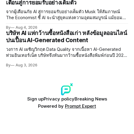
เตือนสู่การยอมรับอย่างเต็มตัว
จากผู้เตือนภัย AI สู่การยอมรับอย่างเต็มตัว Musk ให้สัมภาษณ์
The Economist ชี้ AI จะนำสู่ยุคแห่งความอุดมสมบูรณ์ แม้ยอมรับ
ความเสี่ยงยังมีอยู่จริง
By
Aug 4, 2026
บริษัท AI แห่กว้านซื้อหนังสือเก่า หลังข้อมูลออนไลน์
ปนเปื้อน AI-Generated Content
วงการ AI เผชิญวิกฤต Data Quality จากเนื้อหา AI-Generated
ท่วมอินเทอร์เน็ต บริษัทจึงหันมากว้านซื้อหนังสือพิมพ์ก่อนปี 2022
ที่ปลอดการปนเปื้อน พร้อมเผชิญประเด็น Copyright และ Data
By
Aug 3, 2026
Poisoning ที่ซับซ้อน
Sign up
Privacy policy
Breaking News
Powered by
Prompt Expert