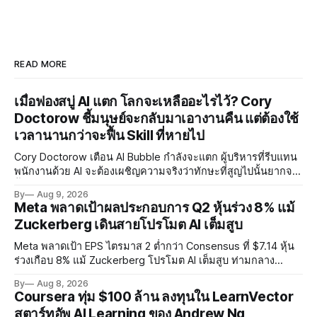
READ MORE
เมื่อฟองสบู่ AI แตก โลกจะเหลืออะไรไว้? Cory
Doctorow ชี้มนุษย์จะกลับมาเอางานคืน แต่ต้องใช้
เวลานานกว่าจะฟื้น Skill ที่หายไป
Cory Doctorow เตือน AI Bubble กำลังจะแตก ผู้บริหารที่รีบแทน
พนักงานด้วย AI จะต้องเผชิญความจริงว่าทักษะที่สูญไปนั้นยากจะ
ฟื้นคืน พร้อมแนะรัฐบาลหยุดลงทุน AI และหันมาสร้างบน Open-
By
Aug 9, 2026
Source แทน
Meta พลาดเป้าผลประกอบการ Q2 หุ้นร่วง 8% แม้
Zuckerberg เดินสายโปรโมต AI เต็มสูบ
Meta พลาดเป้า EPS ไตรมาส 2 ต่ำกว่า Consensus ที่ $7.14 หุ้น
ร่วงเกือบ 8% แม้ Zuckerberg โปรโมต AI เต็มสูบ ท่ามกลาง
Legal Charges $2.4 พันล้านและคดีความกว่า 3,000 คดีเกี่ยวกับ
By
Aug 8, 2026
การทำร้ายเด็ก
Coursera ทุ่ม $100 ล้าน ลงทุนใน LearnVector
สตาร์ทอัพ AI Learning ของ Andrew Ng