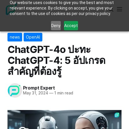
Our website uses cookies to give you the best and most
relevant experience. By clicking on accept, you give your
consent to the use of cookies as per our privacy policy.
Deny
Accept
news
OpenAI
ChatGPT-4o ปะทะ
ChatGPT-4: 5 อัปเกรด
สำคัญที่ต้องรู้
Prompt Expert
May 31, 2024
—
1 min read