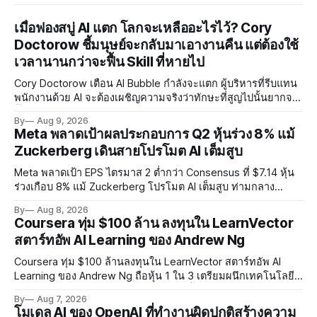
เมื่อฟองสบู่ AI แตก โลกจะเหลืออะไรไว้? Cory
Doctorow ชี้มนุษย์จะกลับมาเอางานคืน แต่ต้องใช้
เวลานานกว่าจะฟื้น Skill ที่หายไป
Cory Doctorow เตือน AI Bubble กำลังจะแตก ผู้บริหารที่รีบแทน
พนักงานด้วย AI จะต้องเผชิญความจริงว่าทักษะที่สูญไปนั้นยากจะ
ฟื้นคืน พร้อมแนะรัฐบาลหยุดลงทุน AI และหันมาสร้างบน Open-
By
Aug 9, 2026
Source แทน
Meta พลาดเป้าผลประกอบการ Q2 หุ้นร่วง 8% แม้
Zuckerberg เดินสายโปรโมต AI เต็มสูบ
Meta พลาดเป้า EPS ไตรมาส 2 ต่ำกว่า Consensus ที่ $7.14 หุ้น
ร่วงเกือบ 8% แม้ Zuckerberg โปรโมต AI เต็มสูบ ท่ามกลาง
Legal Charges $2.4 พันล้านและคดีความกว่า 3,000 คดีเกี่ยวกับ
By
Aug 8, 2026
การทำร้ายเด็ก
Coursera ทุ่ม $100 ล้าน ลงทุนใน LearnVector
สตาร์ทอัพ AI Learning ของ Andrew Ng
Coursera ทุ่ม $100 ล้านลงทุนใน LearnVector สตาร์ทอัพ AI
Learning ของ Andrew Ng ถือหุ้น 1 ใน 3 เตรียมผนึกเทคโนโลยี
AI พัฒนาการเรียนรู้แบบ Personalised ตั้งเป้าเปิดตัวผลิตภัณฑ์ชุด
By
Aug 7, 2026
แรกต้นปี 2027
โมเดล AI ของ OpenAI ที่ทำงานผิดปกติสร้างความ