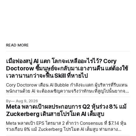
READ MORE
เมื่อฟองสบู่ AI แตก โลกจะเหลืออะไรไว้? Cory
Doctorow ชี้มนุษย์จะกลับมาเอางานคืน แต่ต้องใช้
เวลานานกว่าจะฟื้น Skill ที่หายไป
Cory Doctorow เตือน AI Bubble กำลังจะแตก ผู้บริหารที่รีบแทน
พนักงานด้วย AI จะต้องเผชิญความจริงว่าทักษะที่สูญไปนั้นยากจะ
ฟื้นคืน พร้อมแนะรัฐบาลหยุดลงทุน AI และหันมาสร้างบน Open-
By
Aug 9, 2026
Source แทน
Meta พลาดเป้าผลประกอบการ Q2 หุ้นร่วง 8% แม้
Zuckerberg เดินสายโปรโมต AI เต็มสูบ
Meta พลาดเป้า EPS ไตรมาส 2 ต่ำกว่า Consensus ที่ $7.14 หุ้น
ร่วงเกือบ 8% แม้ Zuckerberg โปรโมต AI เต็มสูบ ท่ามกลาง
Legal Charges $2.4 พันล้านและคดีความกว่า 3,000 คดีเกี่ยวกับ