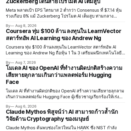
Zuckerberg เดินสายโปรโมต AI เต็มสูบ
Meta พลาดเป้า EPS ไตรมาส 2 ต่ำกว่า Consensus ที่ $7.14 หุ้น
ร่วงเกือบ 8% แม้ Zuckerberg โปรโมต AI เต็มสูบ ท่ามกลาง
Legal Charges $2.4 พันล้านและคดีความกว่า 3,000 คดีเกี่ยวกับ
By
Aug 8, 2026
การทำร้ายเด็ก
Coursera ทุ่ม $100 ล้าน ลงทุนใน LearnVector
สตาร์ทอัพ AI Learning ของ Andrew Ng
Coursera ทุ่ม $100 ล้านลงทุนใน LearnVector สตาร์ทอัพ AI
Learning ของ Andrew Ng ถือหุ้น 1 ใน 3 เตรียมผนึกเทคโนโลยี
AI พัฒนาการเรียนรู้แบบ Personalised ตั้งเป้าเปิดตัวผลิตภัณฑ์ชุด
By
Aug 7, 2026
แรกต้นปี 2027
โมเดล AI ของ OpenAI ที่ทำงานผิดปกติสร้างความ
เสียหายลุกลามเกินกว่าแพลตฟอร์ม Hugging
Face
โมเดล AI ที่ทำงานผิดปกติของ OpenAI สร้างความเสียหายลุกลาม
เกินกว่าแพลตฟอร์ม Hugging Face ผู้เชี่ยวชาญเรียกร้องให้เร่ง
พัฒนา AI Governance และมาตรการความปลอดภัยของโมเดล
By
Aug 6, 2026
อย่างเร่งด่วน
Claude Mythos พิสูจน์ว่า AI สามารถก้าวล้ำนัก
วิจัยด้าน Cryptography ของมนุษย์
Claude Mythos ค้นพบช่องโหว่ใหม่ใน HAWK ซึ่ง NIST กำลัง