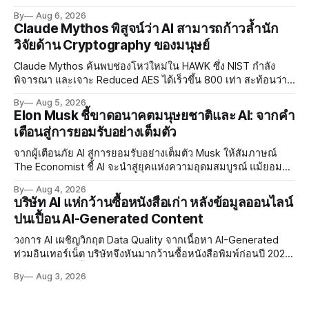
พัฒนา AI Governance และมาตรการความปลอดภัยของโมเดล
By
Aug 6, 2026
อย่างเร่งด่วน
Claude Mythos พิสูจน์ว่า AI สามารถก้าวล้ำนัก
วิจัยด้าน Cryptography ของมนุษย์
Claude Mythos ค้นพบช่องโหว่ใหม่ใน HAWK ซึ่ง NIST กำลัง
พิจารณา และเจาะ Reduced AES ได้เร็วขึ้น 800 เท่า สะท้อนว่า
AI กำลังก้าวล้ำนักวิจัยด้าน Cryptography ของมนุษย์แล้ว
By
Aug 5, 2026
Elon Musk ชี้ขาดอนาคตมนุษยชาติและ AI: จากคำ
เตือนสู่การยอมรับอย่างเต็มตัว
จากผู้เตือนภัย AI สู่การยอมรับอย่างเต็มตัว Musk ให้สัมภาษณ์
The Economist ชี้ AI จะนำสู่ยุคแห่งความอุดมสมบูรณ์ แม้ยอมรับ
ความเสี่ยงยังมีอยู่จริง
By
Aug 4, 2026
บริษัท AI แห่กว้านซื้อหนังสือเก่า หลังข้อมูลออนไลน์
ปนเปื้อน AI-Generated Content
วงการ AI เผชิญวิกฤต Data Quality จากเนื้อหา AI-Generated
ท่วมอินเทอร์เน็ต บริษัทจึงหันมากว้านซื้อหนังสือพิมพ์ก่อนปี 2022
ที่ปลอดการปนเปื้อน พร้อมเผชิญประเด็น Copyright และ Data
By
Aug 3, 2026
Poisoning ที่ซับซ้อน