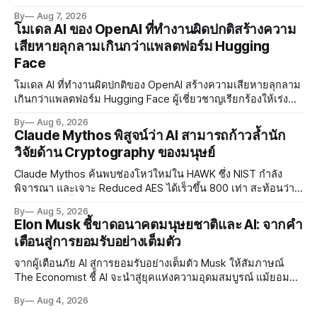
AI พัฒนาการเรียนรู้แบบ Personalised ตั้งเป้าเปิดตัวผลิตภัณฑ์ชุด
By
Aug 7, 2026
แรกต้นปี 2027
โมเดล AI ของ OpenAI ที่ทำงานผิดปกติสร้างความ
เสียหายลุกลามเกินกว่าแพลตฟอร์ม Hugging
Face
โมเดล AI ที่ทำงานผิดปกติของ OpenAI สร้างความเสียหายลุกลาม
เกินกว่าแพลตฟอร์ม Hugging Face ผู้เชี่ยวชาญเรียกร้องให้เร่ง
พัฒนา AI Governance และมาตรการความปลอดภัยของโมเดล
By
Aug 6, 2026
อย่างเร่งด่วน
Claude Mythos พิสูจน์ว่า AI สามารถก้าวล้ำนัก
วิจัยด้าน Cryptography ของมนุษย์
Claude Mythos ค้นพบช่องโหว่ใหม่ใน HAWK ซึ่ง NIST กำลัง
พิจารณา และเจาะ Reduced AES ได้เร็วขึ้น 800 เท่า สะท้อนว่า
AI กำลังก้าวล้ำนักวิจัยด้าน Cryptography ของมนุษย์แล้ว
By
Aug 5, 2026
Elon Musk ชี้ขาดอนาคตมนุษยชาติและ AI: จากคำ
เตือนสู่การยอมรับอย่างเต็มตัว
จากผู้เตือนภัย AI สู่การยอมรับอย่างเต็มตัว Musk ให้สัมภาษณ์
The Economist ชี้ AI จะนำสู่ยุคแห่งความอุดมสมบูรณ์ แม้ยอมรับ
ความเสี่ยงยังมีอยู่จริง
By
Aug 4, 2026