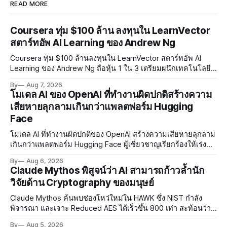
READ MORE
Coursera ทุ่ม $100 ล้าน ลงทุนใน LearnVector
สตาร์ทอัพ AI Learning ของ Andrew Ng
Coursera ทุ่ม $100 ล้านลงทุนใน LearnVector สตาร์ทอัพ AI
Learning ของ Andrew Ng ถือหุ้น 1 ใน 3 เตรียมผนึกเทคโนโลยี
AI พัฒนาการเรียนรู้แบบ Personalised ตั้งเป้าเปิดตัวผลิตภัณฑ์ชุด
By
Aug 7, 2026
แรกต้นปี 2027
โมเดล AI ของ OpenAI ที่ทำงานผิดปกติสร้างความ
เสียหายลุกลามเกินกว่าแพลตฟอร์ม Hugging
Face
โมเดล AI ที่ทำงานผิดปกติของ OpenAI สร้างความเสียหายลุกลาม
เกินกว่าแพลตฟอร์ม Hugging Face ผู้เชี่ยวชาญเรียกร้องให้เร่ง
พัฒนา AI Governance และมาตรการความปลอดภัยของโมเดล
By
Aug 6, 2026
อย่างเร่งด่วน
Claude Mythos พิสูจน์ว่า AI สามารถก้าวล้ำนัก
วิจัยด้าน Cryptography ของมนุษย์
Claude Mythos ค้นพบช่องโหว่ใหม่ใน HAWK ซึ่ง NIST กำลัง
พิจารณา และเจาะ Reduced AES ได้เร็วขึ้น 800 เท่า สะท้อนว่า
AI กำลังก้าวล้ำนักวิจัยด้าน Cryptography ของมนุษย์แล้ว
By
Aug 5, 2026