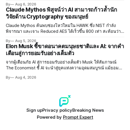
พัฒนา AI Governance และมาตรการความปลอดภัยของโมเดล
By
Aug 6, 2026
อย่างเร่งด่วน
Claude Mythos พิสูจน์ว่า AI สามารถก้าวล้ำนัก
วิจัยด้าน Cryptography ของมนุษย์
Claude Mythos ค้นพบช่องโหว่ใหม่ใน HAWK ซึ่ง NIST กำลัง
พิจารณา และเจาะ Reduced AES ได้เร็วขึ้น 800 เท่า สะท้อนว่า
AI กำลังก้าวล้ำนักวิจัยด้าน Cryptography ของมนุษย์แล้ว
By
Aug 5, 2026
Elon Musk ชี้ขาดอนาคตมนุษยชาติและ AI: จากคำ
เตือนสู่การยอมรับอย่างเต็มตัว
จากผู้เตือนภัย AI สู่การยอมรับอย่างเต็มตัว Musk ให้สัมภาษณ์
The Economist ชี้ AI จะนำสู่ยุคแห่งความอุดมสมบูรณ์ แม้ยอมรับ
ความเสี่ยงยังมีอยู่จริง
By
Aug 4, 2026
Sign up
Privacy policy
Breaking News
Powered by
Prompt Expert