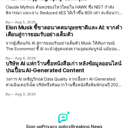
Claude Mythos ค้นพบช่องโหว่ใหม่ใน HAWK ซึ่ง NIST กำลัง
พิจารณา และเจาะ Reduced AES ได้เร็วขึ้น 800 เท่า สะท้อนว่า
AI กำลังก้าวล้ำนักวิจัยด้าน Cryptography ของมนุษย์แล้ว
By
Aug 5, 2026
Elon Musk ชี้ขาดอนาคตมนุษยชาติและ AI: จากคำ
เตือนสู่การยอมรับอย่างเต็มตัว
จากผู้เตือนภัย AI สู่การยอมรับอย่างเต็มตัว Musk ให้สัมภาษณ์
The Economist ชี้ AI จะนำสู่ยุคแห่งความอุดมสมบูรณ์ แม้ยอมรับ
ความเสี่ยงยังมีอยู่จริง
By
Aug 4, 2026
บริษัท AI แห่กว้านซื้อหนังสือเก่า หลังข้อมูลออนไลน์
ปนเปื้อน AI-Generated Content
วงการ AI เผชิญวิกฤต Data Quality จากเนื้อหา AI-Generated
ท่วมอินเทอร์เน็ต บริษัทจึงหันมากว้านซื้อหนังสือพิมพ์ก่อนปี 2022
ที่ปลอดการปนเปื้อน พร้อมเผชิญประเด็น Copyright และ Data
By
Aug 3, 2026
Poisoning ที่ซับซ้อน
Sign up
Privacy policy
Breaking News