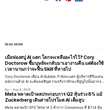
READ MORE
เมื่อฟองสบู่ AI แตก โลกจะเหลืออะไรไว้? Cory
Doctorow ชี้มนุษย์จะกลับมาเอางานคืน แต่ต้องใช้
เวลานานกว่าจะฟื้น Skill ที่หายไป
Cory Doctorow เตือน AI Bubble กำลังจะแตก ผู้บริหารที่รีบแทน
พนักงานด้วย AI จะต้องเผชิญความจริงว่าทักษะที่สูญไปนั้นยากจะ
ฟื้นคืน พร้อมแนะรัฐบาลหยุดลงทุน AI และหันมาสร้างบน Open-
By
Aug 9, 2026
Source แทน
Meta พลาดเป้าผลประกอบการ Q2 หุ้นร่วง 8% แม้
Zuckerberg เดินสายโปรโมต AI เต็มสูบ
Meta พลาดเป้า EPS ไตรมาส 2 ต่ำกว่า Consensus ที่ $7.14 หุ้น