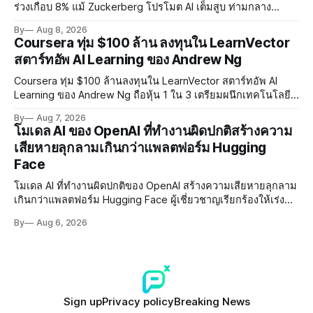
ร่วงเกือบ 8% แม้ Zuckerberg โปรโมต AI เต็มสูบ ท่ามกลาง
Legal Charges $2.4 พันล้านและคดีความกว่า 3,000 คดีเกี่ยวกับ
By
Aug 8, 2026
การทำร้ายเด็ก
Coursera ทุ่ม $100 ล้าน ลงทุนใน LearnVector
สตาร์ทอัพ AI Learning ของ Andrew Ng
Coursera ทุ่ม $100 ล้านลงทุนใน LearnVector สตาร์ทอัพ AI
Learning ของ Andrew Ng ถือหุ้น 1 ใน 3 เตรียมผนึกเทคโนโลยี
AI พัฒนาการเรียนรู้แบบ Personalised ตั้งเป้าเปิดตัวผลิตภัณฑ์ชุด
By
Aug 7, 2026
แรกต้นปี 2027
โมเดล AI ของ OpenAI ที่ทำงานผิดปกติสร้างความ
เสียหายลุกลามเกินกว่าแพลตฟอร์ม Hugging
Face
โมเดล AI ที่ทำงานผิดปกติของ OpenAI สร้างความเสียหายลุกลาม
เกินกว่าแพลตฟอร์ม Hugging Face ผู้เชี่ยวชาญเรียกร้องให้เร่ง
พัฒนา AI Governance และมาตรการความปลอดภัยของโมเดล
By
Aug 6, 2026
อย่างเร่งด่วน
Sign up
Privacy policy
Breaking News