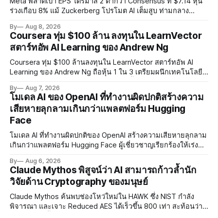
Meta พลาดเป้า EPS ไตรมาส 2 ต่ำกว่า Consensus ที่ $7.14 หุ้น
ร่วงเกือบ 8% แม้ Zuckerberg โปรโมต AI เต็มสูบ ท่ามกลาง
Legal Charges $2.4 พันล้านและคดีความกว่า 3,000 คดีเกี่ยวกับ
By
Aug 8, 2026
การทำร้ายเด็ก
Coursera ทุ่ม $100 ล้าน ลงทุนใน LearnVector
สตาร์ทอัพ AI Learning ของ Andrew Ng
Coursera ทุ่ม $100 ล้านลงทุนใน LearnVector สตาร์ทอัพ AI
Learning ของ Andrew Ng ถือหุ้น 1 ใน 3 เตรียมผนึกเทคโนโลยี
AI พัฒนาการเรียนรู้แบบ Personalised ตั้งเป้าเปิดตัวผลิตภัณฑ์ชุด
By
Aug 7, 2026
แรกต้นปี 2027
โมเดล AI ของ OpenAI ที่ทำงานผิดปกติสร้างความ
เสียหายลุกลามเกินกว่าแพลตฟอร์ม Hugging
Face
โมเดล AI ที่ทำงานผิดปกติของ OpenAI สร้างความเสียหายลุกลาม
เกินกว่าแพลตฟอร์ม Hugging Face ผู้เชี่ยวชาญเรียกร้องให้เร่ง
พัฒนา AI Governance และมาตรการความปลอดภัยของโมเดล
By
Aug 6, 2026
อย่างเร่งด่วน
Claude Mythos พิสูจน์ว่า AI สามารถก้าวล้ำนัก
วิจัยด้าน Cryptography ของมนุษย์
Claude Mythos ค้นพบช่องโหว่ใหม่ใน HAWK ซึ่ง NIST กำลัง
พิจารณา และเจาะ Reduced AES ได้เร็วขึ้น 800 เท่า สะท้อนว่า
AI กำลังก้าวล้ำนักวิจัยด้าน Cryptography ของมนุษย์แล้ว