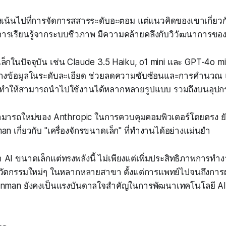
งเน้นไปที่การจัดการสสารระดับอะตอม แต่แนวคิดของเขาเกี่ยวก
รเรียนรู้จากระบบชีวภาพ มีความคล้ายคลึงกับวิวัฒนาการของ A
ในปัจจุบัน เช่น Claude 3.5 Haiku, o1 mini และ GPT-4o min
างข้อมูลในระดับละเอียด ช่วยลดความซับซ้อนและการคำนวณ แ
้ ทำให้สามารถนำไปใช้งานได้หลากหลายรูปแบบ รวมถึงบนอุปกร
มารถใหม่ของ Anthropic ในการควบคุมคอมพิวเตอร์โดยตรง ยั
 เกี่ยวกับ "เครื่องจักรขนาดเล็ก" ที่ทำงานได้อย่างแม่นยำ
I ขนาดเล็กแต่ทรงพลังนี้ ไม่เพียงแต่เพิ่มประสิทธิภาพการทำงาน
นวัตกรรมใหม่ๆ ในหลากหลายสาขา ตั้งแต่การแพทย์ไปจนถึงการผล
nman ยังคงเป็นแรงบันดาลใจสำคัญในการพัฒนาเทคโนโลยี AI ย