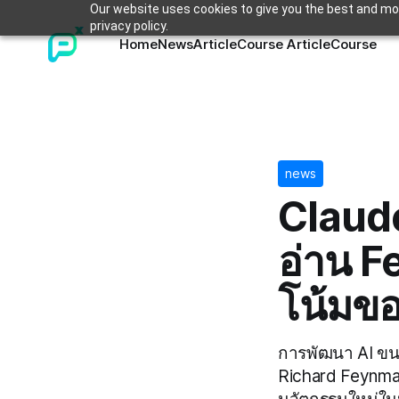
Our website uses cookies to give you the best and mos
privacy policy.
Home
News
Article
Course Article
Course
news
Claude
อ่าน F
โน้มขอ
การพัฒนา AI ขน
Richard Feynman