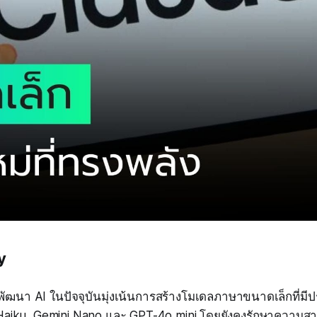
y
ฒนา AI ในปัจจุบันมุ่งเน้นการสร้างโมเดลภาษาขนาดเล็กที่มีปร
Haiku, Gemini Nano และ GPT-4o mini โดยยังคงรักษาความส