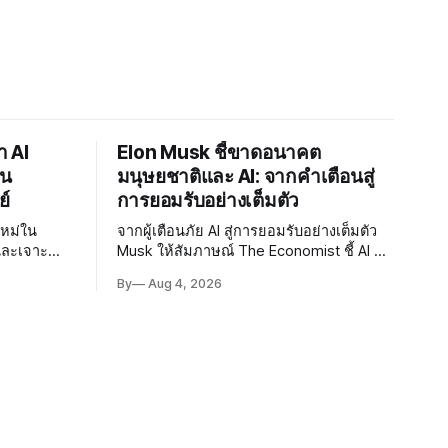
า AI
Elon Musk ชี้ขาดอนาคต
าน
มนุษยชาติและ AI: จากคำเตือนสู่
ย์
การยอมรับอย่างเต็มตัว
ใหม่ใน
จากผู้เตือนภัย AI สู่การยอมรับอย่างเต็มตัว
และเจาะ
Musk ให้สัมภาษณ์ The Economist ชี้ AI จะ
่า สะท้อนว่า
นำสู่ยุคแห่งความอุดมสมบูรณ์ แม้ยอมรับ
By
Aug 4, 2026
ptography
ความเสี่ยงยังมีอยู่จริง