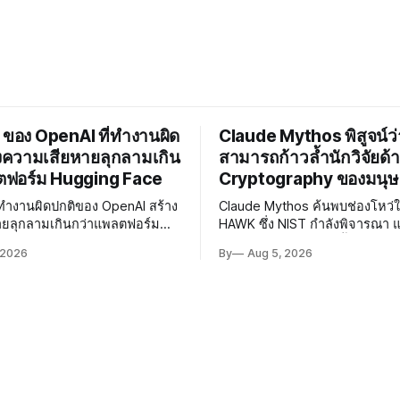
 ของ OpenAI ที่ทำงานผิด
Claude Mythos พิสูจน์ว่
งความเสียหายลุกลามเกิน
สามารถก้าวล้ำนักวิจัยด้
ตฟอร์ม Hugging Face
Cryptography ของมนุษ
ี่ทำงานผิดปกติของ OpenAI สร้าง
Claude Mythos ค้นพบช่องโหว่
ายลุกลามเกินกว่าแพลตฟอร์ม
HAWK ซึ่ง NIST กำลังพิจารณา 
e ผู้เชี่ยวชาญเรียกร้องให้เร่ง
Reduced AES ได้เร็วขึ้น 800 เท
 2026
By
Aug 5, 2026
Governance และมาตรการความ
AI กำลังก้าวล้ำนักวิจัยด้าน Cry
โมเดลอย่างเร่งด่วน
ของมนุษย์แล้ว