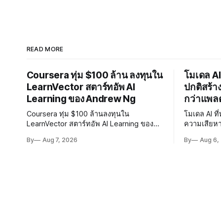
READ MORE
Coursera ทุ่ม $100 ล้าน ลงทุนใน
โมเดล AI
LearnVector สตาร์ทอัพ AI
ปกติสร้า
Learning ของ Andrew Ng
กว่าแพล
Coursera ทุ่ม $100 ล้านลงทุนใน
โมเดล AI ท
LearnVector สตาร์ทอัพ AI Learning ของ
ความเสียห
Andrew Ng ถือหุ้น 1 ใน 3 เตรียมผนึก
Hugging Fac
By
Aug 7, 2026
By
Aug 6,
เทคโนโลยี AI พัฒนาการเรียนรู้แบบ
พัฒนา AI 
Personalised ตั้งเป้าเปิดตัวผลิตภัณฑ์ชุดแรก
ปลอดภัยของ
ต้นปี 2027