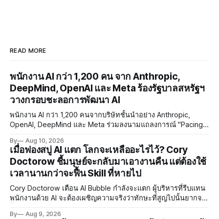
READ MORE
พนักงาน AI กว่า 1,200 คน จาก Anthropic,
DeepMind, OpenAI และ Meta ร้องรัฐบาลสหรัฐฯ
วางกรอบชะลอการพัฒนา AI
พนักงาน AI กว่า 1,200 คนจากบริษัทชั้นนำอย่าง Anthropic,
OpenAI, DeepMind และ Meta ร่วมลงนามแถลงการณ์ "Pacing
the Frontier" เรียกร้องให้รัฐบาลสหรัฐฯ พัฒนาเครื่องมือควบคุม
By
Aug 10, 2026
จังหวะการพัฒนา AI ท่ามกลางความกังวลด้าน RSI และ
เมื่อฟองสบู่ AI แตก โลกจะเหลืออะไรไว้? Cory
Misalignment
Doctorow ชี้มนุษย์จะกลับมาเอางานคืน แต่ต้องใช้
เวลานานกว่าจะฟื้น Skill ที่หายไป
Cory Doctorow เตือน AI Bubble กำลังจะแตก ผู้บริหารที่รีบแทน
พนักงานด้วย AI จะต้องเผชิญความจริงว่าทักษะที่สูญไปนั้นยากจะ
ฟื้นคืน พร้อมแนะรัฐบาลหยุดลงทุน AI และหันมาสร้างบน Open-
By
Aug 9, 2026
Source แทน