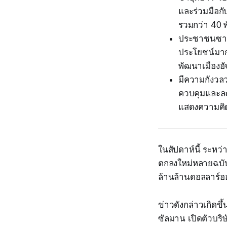
และร่วมมือกั
รวมกว่า 40 
ประชาชนซาอุด
ประโยชน์มากก
พัฒนาเมืองอ
มีความกังวลว
ควบคุมและละ
แสดงความคิด
ในสัปดาห์นี้ ระหว
ตกลงใหม่หลายฉบับกั
ล้านล้านดอลลาร์อ
ข่าวดังกล่าวเกิดขึ
ซัลมาน เปิดตัวบริษ