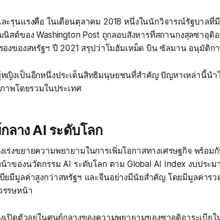
และรุนแรงคือ ในเดือนตุลาคม 2018 หนึ่งในนักวิจารณ์รัฐบาลที่มีเส
มนิสต์ของ Washington Post ถูกลอบสังหารที่สถานกงสุลซาอุดิอ
องของสหรัฐฯ ปี 2021 สรุปว่าโมฮัมเหม็ด บิน ซัลมาน อนุมัติการ
ผู้หญิงเป็นอีกหนึ่งประเด็นสิทธิมนุษยชนที่สำคัญ ปัญหาเหล่านี้น
บเสรีภาพโดยรวมในประเทศ
์กลาง AI ระดับโลก
ลังเร่งขยายความพยายามในการเพิ่มโอกาสทางเศรษฐกิจ พร้อมก
หน้าของนวัตกรรม AI ระดับโลก ตาม Global AI Index งบประม
บียมีมูลค่าสูงกว่าสหรัฐฯ และจีนอย่างมีนัยสำคัญ โดยมีมูลค่าร
วรรษหน้า
เพิ่งเปิดตัวอยู่ในศูนย์กลางของความพยายามของซาอุดิอาระเบียใ