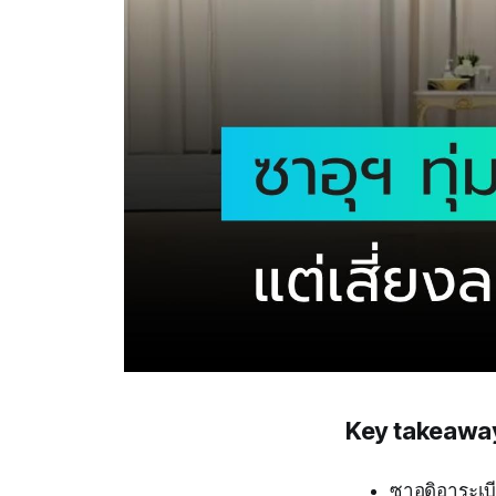
Key takeawa
ซาอุดิอาระเ