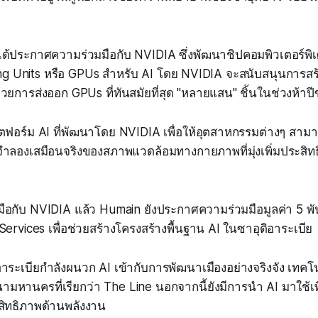
ทได้ประกาศความร่วมมือกับ NVIDIA ซึ่งพัฒนาชิปคอมพิวเตอร์พิเศ
g Units หรือ GPUs สำหรับ AI โดย NVIDIA จะสนับสนุนการสร้า
วยการส่งออก GPUs ที่ทันสมัยที่สุด "หลายแสน" ชิ้นในช่วงห้าปี
อร์ม AI ที่พัฒนาโดย NVIDIA เพื่อให้อุตสาหกรรมต่างๆ สามาร
บจำลองเสมือนจริงของสภาพแวดล้อมทางกายภาพที่มุ่งเพิ่มประส
อกับ NVIDIA แล้ว Humain ยังประกาศความร่วมมือมูลค่า 5 พั
rvices เพื่อช่วยสร้างโครงสร้างพื้นฐาน AI ในซาอุดิอาระเบีย
ระเบียกำลังผนวก AI เข้ากับการพัฒนาเมืองอย่างจริงจัง เทคโนโ
หานครที่เรียกว่า The Line นอกจากนี้ยังมีการนำ AI มาใช้เพ
สิทธิภาพด้านพลังงาน