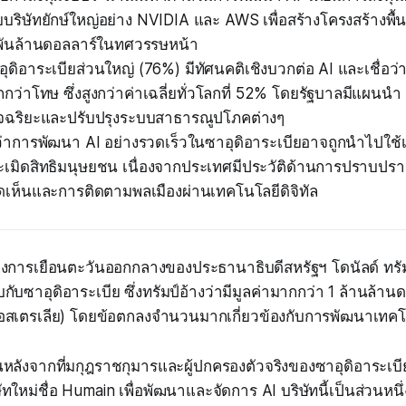
บบริษัทยักษ์ใหญ่อย่าง NVIDIA และ AWS เพื่อสร้างโครงสร้างพื้
พันล้านดอลลาร์ในทศวรรษหน้า
ิอาระเบียส่วนใหญ่ (76%) มีทัศนคติเชิงบวกต่อ AI และเชื่อว่า
ว่าโทษ ซึ่งสูงกว่าค่าเฉลี่ยทั่วโลกที่ 52% โดยรัฐบาลมีแผนน
ัจฉริยะและปรับปรุงระบบสาธารณูปโภคต่างๆ
่าการพัฒนา AI อย่างรวดเร็วในซาอุดิอาระเบียอาจถูกนำไปใช้เ
เมิดสิทธิมนุษยชน เนื่องจากประเทศมีประวัติด้านการปราบปร
เห็นและการติดตามพลเมืองผ่านเทคโนโลยีดิจิทัล
่างการเยือนตะวันออกกลางของประธานาธิบดีสหรัฐฯ โดนัลด์ ทรัม
บซาอุดิอาระเบีย ซึ่งทรัมป์อ้างว่ามีมูลค่ามากกว่า 1 ล้านล้านด
อสเตรเลีย) โดยข้อตกลงจำนวนมากเกี่ยวข้องกับการพัฒนาเทคโ
้นหลังจากที่มกุฎราชกุมารและผู้ปกครองตัวจริงของซาอุดิอาระเบี
ัทใหม่ชื่อ Humain เพื่อพัฒนาและจัดการ AI บริษัทนี้เป็นส่วนหนึ่