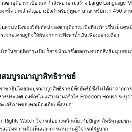
บาลซาอุดิอาระเบีย และกำลังพยายามสร้าง Large Language 
ซึ่งจะมีความสำคัญอย่างยิ่งสำหรับผู้พูดภาษาอาหรับกว่า 450 ล้า
็นส่วนหนึ่งของวิสัยทัศน์ของซาอุดิอาระเบียที่จะก้าวขึ้นเป็นศู
ะจายเศรษฐกิจให้พ้นจากการพึ่งพาน้ำมันเพียงอย่างเดียว
ิบโตในซาอุดิอาระเบีย ก็อาจนำมาซึ่งผลกระทบต่อสิทธิมนุษยชนท
สมบูรณาญาสิทธิราชย์
นราชาธิปไตยสมบูรณาญาสิทธิราชย์ที่กษัตริย์ซึ่งไม่ได้มาจากการ
ิหารประเทศ องค์กรไม่แสวงหาผลกำไร Freedom House ระบุว่าป
ละเสรีภาพของพลเมืองเกือบทั้งหมด"
n Rights Watch วิจารณ์อย่างหนักเกี่ยวกับปัญหาสิทธิมนุษยช
แสดงความคิดเห็นและการเล่นงานผู้วิจารณ์รัฐบาล