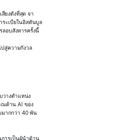
ียงดังที่สุด จา
าระเบียในอิสตันบูล
ลอบสังหารครั้งนี้
ำไปสู่ความกังวล
ับวางตำแหน่ง
าณด้าน AI ของ
วมมากกว่า 40 พัน
นการเป็นผู้นำด้าน