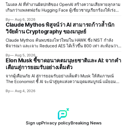
โมเดล AI ที่ทำงานผิดปกติของ OpenAI สร้างความเสียหายลุกลาม
เกินกว่าแพลตฟอร์ม Hugging Face ผู้เชี่ยวชาญเรียกร้องให้เร่ง
พัฒนา AI Governance และมาตรการความปลอดภัยของโมเดล
By
Aug 6, 2026
อย่างเร่งด่วน
Claude Mythos พิสูจน์ว่า AI สามารถก้าวล้ำนัก
วิจัยด้าน Cryptography ของมนุษย์
Claude Mythos ค้นพบช่องโหว่ใหม่ใน HAWK ซึ่ง NIST กำลัง
พิจารณา และเจาะ Reduced AES ได้เร็วขึ้น 800 เท่า สะท้อนว่า
AI กำลังก้าวล้ำนักวิจัยด้าน Cryptography ของมนุษย์แล้ว
By
Aug 5, 2026
Elon Musk ชี้ขาดอนาคตมนุษยชาติและ AI: จากคำ
เตือนสู่การยอมรับอย่างเต็มตัว
จากผู้เตือนภัย AI สู่การยอมรับอย่างเต็มตัว Musk ให้สัมภาษณ์
The Economist ชี้ AI จะนำสู่ยุคแห่งความอุดมสมบูรณ์ แม้ยอมรับ
ความเสี่ยงยังมีอยู่จริง
By
Aug 4, 2026
Sign up
Privacy policy
Breaking News