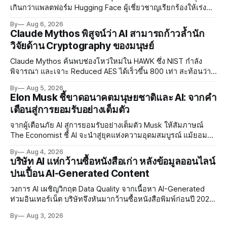
เกินกว่าแพลตฟอร์ม Hugging Face ผู้เชี่ยวชาญเรียกร้องให้เร่ง
พัฒนา AI Governance และมาตรการความปลอดภัยของโมเดล
By
Aug 6, 2026
อย่างเร่งด่วน
Claude Mythos พิสูจน์ว่า AI สามารถก้าวล้ำนัก
วิจัยด้าน Cryptography ของมนุษย์
Claude Mythos ค้นพบช่องโหว่ใหม่ใน HAWK ซึ่ง NIST กำลัง
พิจารณา และเจาะ Reduced AES ได้เร็วขึ้น 800 เท่า สะท้อนว่า
AI กำลังก้าวล้ำนักวิจัยด้าน Cryptography ของมนุษย์แล้ว
By
Aug 5, 2026
Elon Musk ชี้ขาดอนาคตมนุษยชาติและ AI: จากคำ
เตือนสู่การยอมรับอย่างเต็มตัว
จากผู้เตือนภัย AI สู่การยอมรับอย่างเต็มตัว Musk ให้สัมภาษณ์
The Economist ชี้ AI จะนำสู่ยุคแห่งความอุดมสมบูรณ์ แม้ยอมรับ
ความเสี่ยงยังมีอยู่จริง
By
Aug 4, 2026
บริษัท AI แห่กว้านซื้อหนังสือเก่า หลังข้อมูลออนไลน์
ปนเปื้อน AI-Generated Content
วงการ AI เผชิญวิกฤต Data Quality จากเนื้อหา AI-Generated
ท่วมอินเทอร์เน็ต บริษัทจึงหันมากว้านซื้อหนังสือพิมพ์ก่อนปี 2022
ที่ปลอดการปนเปื้อน พร้อมเผชิญประเด็น Copyright และ Data
By
Aug 3, 2026
Poisoning ที่ซับซ้อน