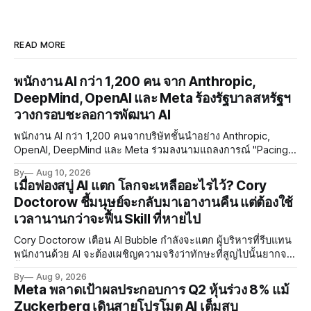
READ MORE
พนักงาน AI กว่า 1,200 คน จาก Anthropic,
DeepMind, OpenAI และ Meta ร้องรัฐบาลสหรัฐฯ
วางกรอบชะลอการพัฒนา AI
พนักงาน AI กว่า 1,200 คนจากบริษัทชั้นนำอย่าง Anthropic,
OpenAI, DeepMind และ Meta ร่วมลงนามแถลงการณ์ "Pacing
the Frontier" เรียกร้องให้รัฐบาลสหรัฐฯ พัฒนาเครื่องมือควบคุม
By
Aug 10, 2026
จังหวะการพัฒนา AI ท่ามกลางความกังวลด้าน RSI และ
เมื่อฟองสบู่ AI แตก โลกจะเหลืออะไรไว้? Cory
Misalignment
Doctorow ชี้มนุษย์จะกลับมาเอางานคืน แต่ต้องใช้
เวลานานกว่าจะฟื้น Skill ที่หายไป
Cory Doctorow เตือน AI Bubble กำลังจะแตก ผู้บริหารที่รีบแทน
พนักงานด้วย AI จะต้องเผชิญความจริงว่าทักษะที่สูญไปนั้นยากจะ
ฟื้นคืน พร้อมแนะรัฐบาลหยุดลงทุน AI และหันมาสร้างบน Open-
By
Aug 9, 2026
Source แทน
Meta พลาดเป้าผลประกอบการ Q2 หุ้นร่วง 8% แม้
Zuckerberg เดินสายโปรโมต AI เต็มสูบ