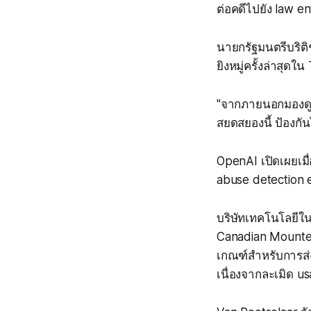
ต่อคดีไปยัง law e
นายกรัฐมนตรีบริติช
ยิงหมู่ครั้งล่าสุดใ
"จากภายนอกมองดู เ
สยดสยองนี้ ป้องกันไ
OpenAI เปิดเผยเมื่
abuse detection e
บริษัทเทคโนโลยีใน
Canadian Mounted 
เกณฑ์สำหรับการส่ง
เนื่องจากละเมิด u