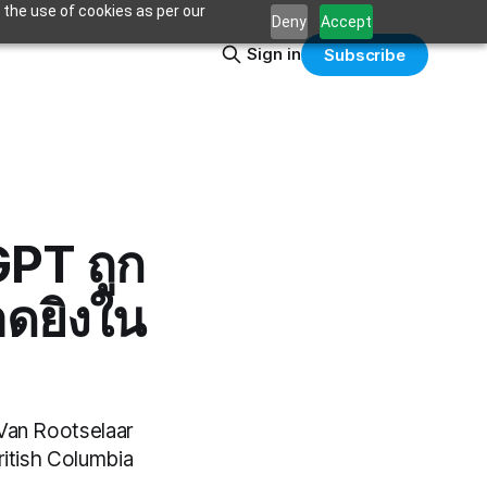
 the use of cookies as per our
Deny
Accept
Sign in
Subscribe
GPT ถูก
าดยิงใน
 Van Rootselaar
ritish Columbia