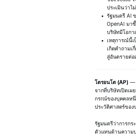
ประเมินว่าไม
รัฐมนตรี AI
OpenAI มาชี้
บริษัทมีโอกาส
เหตุการณ์นี้
เกิดคำถามเก
สู่อันตรายต
โตรอนโต (AP)
— ต
จากที่บริษัทเปิดเผ
กรrณ์ของบุคคลหนึ่ง
ประวัติศาสตร์ของ
รัฐมนตรีว่าการกระท
ตัวแทนด้านความปล