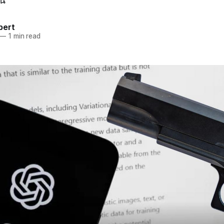
คน
pert
—
1 min read