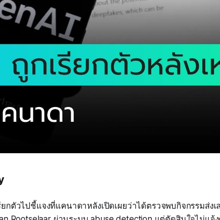
y
ียกตัวไปชี้แจงที่แคนาดาหลังเปิดเผยว่าได้ตรวจพบกิจกรรมส่ง
n Rootselaar ผ่านระบบ abuse detection แต่ตัดสินใจไม่แจ้ง