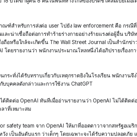
18 ปีได้ฆ่าผู้คน 8 คนในพื้นที่ห่างไกลของบริติชโคลัมเบียเมื่อเด
กณฑ์สำหรับการส่งต่อ user ไปยัง law enforcement คือ กรณีที่
ขึ้นและน่าเชื่อถือต่อการทำร้ายร่างกายอย่างร้ายแรงต่อผู้อื่น บริษั
ื่อถือหรือใกล้จะเกิดขึ้น The Wall Street Journal เป็นสำนักข
I โดยรายงานว่า พนักงานประมาณโหลหนึ่งได้อภิปรายเรื่องก
นกระทั่งได้รับทราบเกี่ยวกับเหตุกราดยิงในโรงเรียน พนักงานจึ
่ยวกับบุคคลดังกล่าวและการใช้งาน ChatGPT
ด้ติดต่อ OpenAI ทันทีเมื่ออ่านรายงานว่า OpenAI ไม่ได้ติดต่
ลาที่เหมาะสม
enior safety team จาก OpenAI ให้มาที่ออตตาวาจากสหรัฐอเมร
ง เป็นอันดับแรก ว่าเด็กๆ โดยเฉพาะจะได้รับความปลอดภัย แล