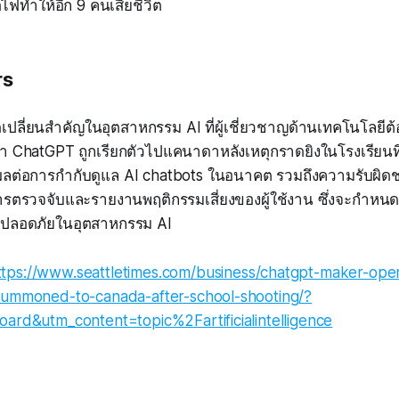
ดไฟทำให้อีก 9 คนเสียชีวิต
rs
ุดเปลี่ยนสำคัญในอุตสาหกรรม AI ที่ผู้เชี่ยวชาญด้านเทคโนโลยีต้
า ChatGPT ถูกเรียกตัวไปแคนาดาหลังเหตุกราดยิงในโรงเรียนที่
่งผลต่อการกำกับดูแล AI chatbots ในอนาคต รวมถึงความรับผิด
รตรวจจับและรายงานพฤติกรรมเสี่ยงของผู้ใช้งาน ซึ่งจะกำหน
ลอดภัยในอุตสาหกรรม AI
ttps://www.seattletimes.com/business/chatgpt-maker-open
summoned-to-canada-after-school-shooting/?
oard&utm_content=topic%2Fartificialintelligence