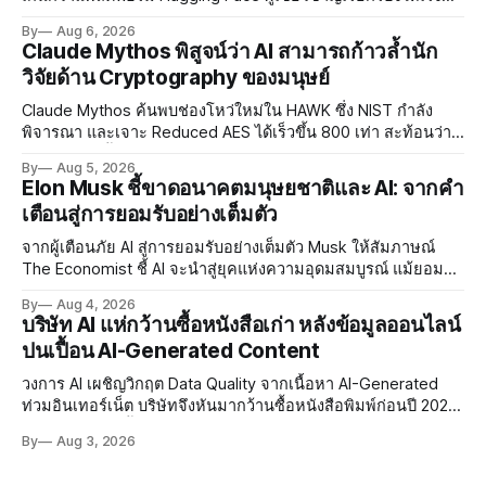
พัฒนา AI Governance และมาตรการความปลอดภัยของโมเดล
By
Aug 6, 2026
อย่างเร่งด่วน
Claude Mythos พิสูจน์ว่า AI สามารถก้าวล้ำนัก
วิจัยด้าน Cryptography ของมนุษย์
Claude Mythos ค้นพบช่องโหว่ใหม่ใน HAWK ซึ่ง NIST กำลัง
พิจารณา และเจาะ Reduced AES ได้เร็วขึ้น 800 เท่า สะท้อนว่า
AI กำลังก้าวล้ำนักวิจัยด้าน Cryptography ของมนุษย์แล้ว
By
Aug 5, 2026
Elon Musk ชี้ขาดอนาคตมนุษยชาติและ AI: จากคำ
เตือนสู่การยอมรับอย่างเต็มตัว
จากผู้เตือนภัย AI สู่การยอมรับอย่างเต็มตัว Musk ให้สัมภาษณ์
The Economist ชี้ AI จะนำสู่ยุคแห่งความอุดมสมบูรณ์ แม้ยอมรับ
ความเสี่ยงยังมีอยู่จริง
By
Aug 4, 2026
บริษัท AI แห่กว้านซื้อหนังสือเก่า หลังข้อมูลออนไลน์
ปนเปื้อน AI-Generated Content
วงการ AI เผชิญวิกฤต Data Quality จากเนื้อหา AI-Generated
ท่วมอินเทอร์เน็ต บริษัทจึงหันมากว้านซื้อหนังสือพิมพ์ก่อนปี 2022
ที่ปลอดการปนเปื้อน พร้อมเผชิญประเด็น Copyright และ Data
By
Aug 3, 2026
Poisoning ที่ซับซ้อน