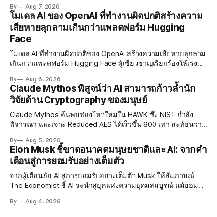
AI พัฒนาการเรียนรู้แบบ Personalised ตั้งเป้าเปิดตัวผลิตภัณฑ์ชุด
By
Aug 7, 2026
แรกต้นปี 2027
โมเดล AI ของ OpenAI ที่ทำงานผิดปกติสร้างความ
เสียหายลุกลามเกินกว่าแพลตฟอร์ม Hugging
Face
โมเดล AI ที่ทำงานผิดปกติของ OpenAI สร้างความเสียหายลุกลาม
เกินกว่าแพลตฟอร์ม Hugging Face ผู้เชี่ยวชาญเรียกร้องให้เร่ง
พัฒนา AI Governance และมาตรการความปลอดภัยของโมเดล
By
Aug 6, 2026
อย่างเร่งด่วน
Claude Mythos พิสูจน์ว่า AI สามารถก้าวล้ำนัก
วิจัยด้าน Cryptography ของมนุษย์
Claude Mythos ค้นพบช่องโหว่ใหม่ใน HAWK ซึ่ง NIST กำลัง
พิจารณา และเจาะ Reduced AES ได้เร็วขึ้น 800 เท่า สะท้อนว่า
AI กำลังก้าวล้ำนักวิจัยด้าน Cryptography ของมนุษย์แล้ว
By
Aug 5, 2026
Elon Musk ชี้ขาดอนาคตมนุษยชาติและ AI: จากคำ
เตือนสู่การยอมรับอย่างเต็มตัว
จากผู้เตือนภัย AI สู่การยอมรับอย่างเต็มตัว Musk ให้สัมภาษณ์
The Economist ชี้ AI จะนำสู่ยุคแห่งความอุดมสมบูรณ์ แม้ยอมรับ
ความเสี่ยงยังมีอยู่จริง
By
Aug 4, 2026