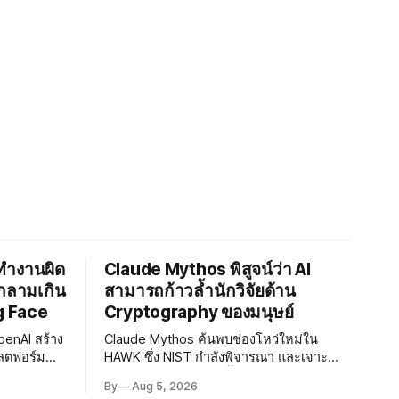
่ทำงานผิด
Claude Mythos พิสูจน์ว่า AI
กลามเกิน
สามารถก้าวล้ำนักวิจัยด้าน
g Face
Cryptography ของมนุษย์
penAI สร้าง
Claude Mythos ค้นพบช่องโหว่ใหม่ใน
ลตฟอร์ม
HAWK ซึ่ง NIST กำลังพิจารณา และเจาะ
องให้เร่ง
Reduced AES ได้เร็วขึ้น 800 เท่า สะท้อนว่า
By
Aug 5, 2026
ตรการความ
AI กำลังก้าวล้ำนักวิจัยด้าน Cryptography