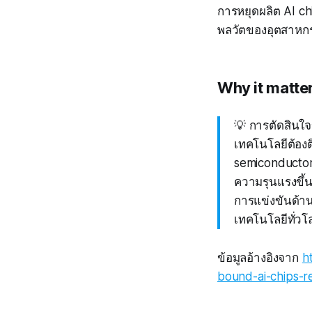
การหยุดผลิต AI chi
พลวัตของอุตสาหก
Why it matte
💡 การตัดสินใจ
เทคโนโลยีต้องต
semiconductor 
ความรุนแรงขึ้
การแข่งขันด้า
เทคโนโลยีทั่วโ
ข้อมูลอ้างอิงจาก
h
bound-ai-chips-r