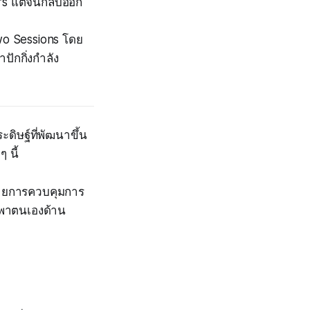
rs แต่จีนกลับออก
wo Sessions โดย
ปักกิ่งกำลัง
ดิษฐ์ที่พัฒนาขึ้น
 นี้
ยบายการควบคุมการ
่งพาตนเองด้าน