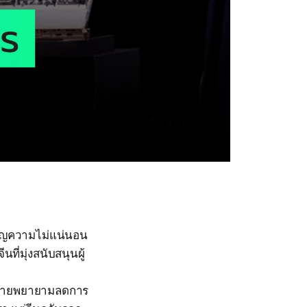
ชิญความไม่แน่นอน
่มุ่งสนับสนุนผู้
งฝ่ายพยายามลดการ