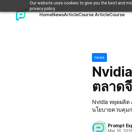
Our website uses cookies to give you the best and mos
privacy policy.
Home
News
Article
Course Article
Course
news
Nvidia
ตลาดจี
Nvidia หยุดผลิต
นโยบายควบคุมกา
Prompt Ex
Mar 16, 202