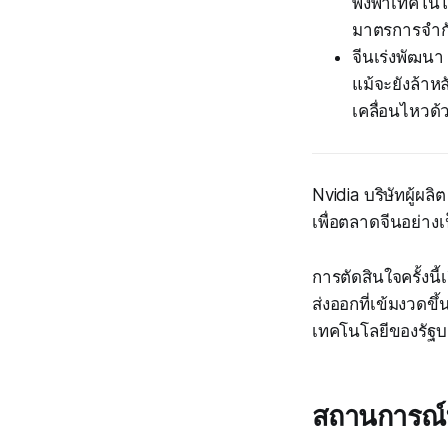
พึ่งพาเทคโนโ
มาตรการจำกั
จีนเร่งพัฒน
แม้จะยังล้าห
เคลื่อนไหวด้
Nvidia บริษัทผู้ผ
เพื่อตลาดจีนอย่าง
การตัดสินใจครั้งน
ส่งออกที่เข้มงวดข
เทคโนโลยีของรัฐบ
สถานการณ์ท