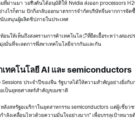
ที่ผ่านมา วอशิงตันได้อนุมัติให้ Nvidia ส่งออก processors H20
ย่างไรก็ตาม ปักกิ่งกลับออกมาตรการจำกัดบริษัทจีนจากการจัดซื
รสนับสนุนผู้ผลิตชิปภายในประเทศ
ะท้อนให้เห็นถึงสงครามการค้าเทคโนโลジีที่ยืดเยื้อระหว่างสอ
มุ่งมั่นที่จะลดการพึ่งพาเทคโนโลยีจากกันและกัน
นาเทคโนโลยี AI และ semiconductors
Sessions ประจำปีของจีน รัฐบาลได้ให้ความสำคัญอย่างยิ่งกั
ือเป็นยุทธศาสตร์สำคัญของชาติ
้าหลังสหรัฐอเมริกาในอุตสาหกรรม semiconductors แต่ผู้เชี่ยว
่งกำลังเคลื่อนไหวด้วยความมั่นใจอย่างมาก" เพื่อบรรลุเป้าหมาย