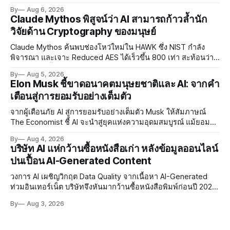
พัฒนา AI Governance และมาตรการความปลอดภัยของโมเดล
By
Aug 6, 2026
อย่างเร่งด่วน
Claude Mythos พิสูจน์ว่า AI สามารถก้าวล้ำนัก
วิจัยด้าน Cryptography ของมนุษย์
Claude Mythos ค้นพบช่องโหว่ใหม่ใน HAWK ซึ่ง NIST กำลัง
พิจารณา และเจาะ Reduced AES ได้เร็วขึ้น 800 เท่า สะท้อนว่า
AI กำลังก้าวล้ำนักวิจัยด้าน Cryptography ของมนุษย์แล้ว
By
Aug 5, 2026
Elon Musk ชี้ขาดอนาคตมนุษยชาติและ AI: จากคำ
เตือนสู่การยอมรับอย่างเต็มตัว
จากผู้เตือนภัย AI สู่การยอมรับอย่างเต็มตัว Musk ให้สัมภาษณ์
The Economist ชี้ AI จะนำสู่ยุคแห่งความอุดมสมบูรณ์ แม้ยอมรับ
ความเสี่ยงยังมีอยู่จริง
By
Aug 4, 2026
บริษัท AI แห่กว้านซื้อหนังสือเก่า หลังข้อมูลออนไลน์
ปนเปื้อน AI-Generated Content
วงการ AI เผชิญวิกฤต Data Quality จากเนื้อหา AI-Generated
ท่วมอินเทอร์เน็ต บริษัทจึงหันมากว้านซื้อหนังสือพิมพ์ก่อนปี 2022
ที่ปลอดการปนเปื้อน พร้อมเผชิญประเด็น Copyright และ Data
By
Aug 3, 2026
Poisoning ที่ซับซ้อน