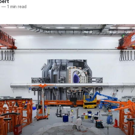
pert
5
—
1 min read