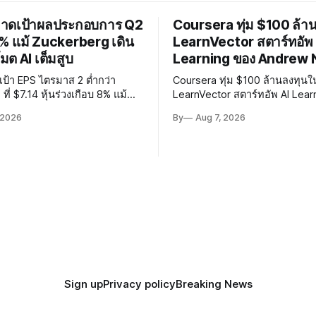
าดเป้าผลประกอบการ Q2
Coursera ทุ่ม $100 ล้า
 8% แม้ Zuckerberg เดิน
LearnVector สตาร์ทอัพ 
ต AI เต็มสูบ
Learning ของ Andrew 
ป้า EPS ไตรมาส 2 ต่ำกว่า
Coursera ทุ่ม $100 ล้านลงทุนใ
ี่ $7.14 หุ้นร่วงเกือบ 8% แม้
LearnVector สตาร์ทอัพ AI Lear
 โปรโมต AI เต็มสูบ ท่ามกลาง
Andrew Ng ถือหุ้น 1 ใน 3 เตรีย
 2026
By
Aug 7, 2026
ges $2.4 พันล้านและคดีความ
เทคโนโลยี AI พัฒนาการเรียนรู้
คดีเกี่ยวกับการทำร้ายเด็ก
Personalised ตั้งเป้าเปิดตัวผลิ
ต้นปี 2027
Sign up
Privacy policy
Breaking News