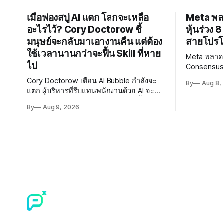
เมื่อฟองสบู่ AI แตก โลกจะเหลือ
Meta พล
อะไรไว้? Cory Doctorow ชี้
หุ้นร่วง
มนุษย์จะกลับมาเอางานคืน แต่ต้อง
สายโปรโม
ใช้เวลานานกว่าจะฟื้น Skill ที่หาย
Meta พลาดเ
ไป
Consensus ท
Zuckerberg
Cory Doctorow เตือน AI Bubble กำลังจะ
By
Aug 8,
Legal Char
แตก ผู้บริหารที่รีบแทนพนักงานด้วย AI จะ
กว่า 3,000 
ต้องเผชิญความจริงว่าทักษะที่สูญไปนั้นยาก
By
Aug 9, 2026
จะฟื้นคืน พร้อมแนะรัฐบาลหยุดลงทุน AI และ
หันมาสร้างบน Open-Source แทน