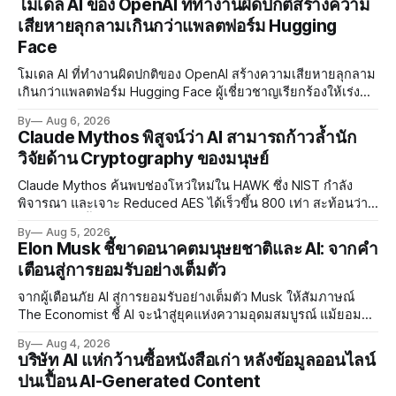
โมเดล AI ของ OpenAI ที่ทำงานผิดปกติสร้างความ
เสียหายลุกลามเกินกว่าแพลตฟอร์ม Hugging
Face
โมเดล AI ที่ทำงานผิดปกติของ OpenAI สร้างความเสียหายลุกลาม
เกินกว่าแพลตฟอร์ม Hugging Face ผู้เชี่ยวชาญเรียกร้องให้เร่ง
พัฒนา AI Governance และมาตรการความปลอดภัยของโมเดล
By
Aug 6, 2026
อย่างเร่งด่วน
Claude Mythos พิสูจน์ว่า AI สามารถก้าวล้ำนัก
วิจัยด้าน Cryptography ของมนุษย์
Claude Mythos ค้นพบช่องโหว่ใหม่ใน HAWK ซึ่ง NIST กำลัง
พิจารณา และเจาะ Reduced AES ได้เร็วขึ้น 800 เท่า สะท้อนว่า
AI กำลังก้าวล้ำนักวิจัยด้าน Cryptography ของมนุษย์แล้ว
By
Aug 5, 2026
Elon Musk ชี้ขาดอนาคตมนุษยชาติและ AI: จากคำ
เตือนสู่การยอมรับอย่างเต็มตัว
จากผู้เตือนภัย AI สู่การยอมรับอย่างเต็มตัว Musk ให้สัมภาษณ์
The Economist ชี้ AI จะนำสู่ยุคแห่งความอุดมสมบูรณ์ แม้ยอมรับ
ความเสี่ยงยังมีอยู่จริง
By
Aug 4, 2026
บริษัท AI แห่กว้านซื้อหนังสือเก่า หลังข้อมูลออนไลน์
ปนเปื้อน AI-Generated Content