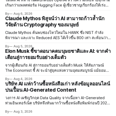
โมเดล AI ที่ทำงานผิดปกติของ OpenAI สร้างความเสียหายลุกลาม
เกินกว่าแพลตฟอร์ม Hugging Face ผู้เชี่ยวชาญเรียกร้องให้เร่ง
พัฒนา AI Governance และมาตรการความปลอดภัยของโมเดล
By
Aug 6, 2026
อย่างเร่งด่วน
Claude Mythos พิสูจน์ว่า AI สามารถก้าวล้ำนัก
วิจัยด้าน Cryptography ของมนุษย์
Claude Mythos ค้นพบช่องโหว่ใหม่ใน HAWK ซึ่ง NIST กำลัง
พิจารณา และเจาะ Reduced AES ได้เร็วขึ้น 800 เท่า สะท้อนว่า
AI กำลังก้าวล้ำนักวิจัยด้าน Cryptography ของมนุษย์แล้ว
By
Aug 5, 2026
Elon Musk ชี้ขาดอนาคตมนุษยชาติและ AI: จากคำ
เตือนสู่การยอมรับอย่างเต็มตัว
จากผู้เตือนภัย AI สู่การยอมรับอย่างเต็มตัว Musk ให้สัมภาษณ์
The Economist ชี้ AI จะนำสู่ยุคแห่งความอุดมสมบูรณ์ แม้ยอมรับ
ความเสี่ยงยังมีอยู่จริง
By
Aug 4, 2026
บริษัท AI แห่กว้านซื้อหนังสือเก่า หลังข้อมูลออนไลน์
ปนเปื้อน AI-Generated Content
วงการ AI เผชิญวิกฤต Data Quality จากเนื้อหา AI-Generated
ท่วมอินเทอร์เน็ต บริษัทจึงหันมากว้านซื้อหนังสือพิมพ์ก่อนปี 2022
ที่ปลอดการปนเปื้อน พร้อมเผชิญประเด็น Copyright และ Data
By
Aug 3, 2026
Poisoning ที่ซับซ้อน