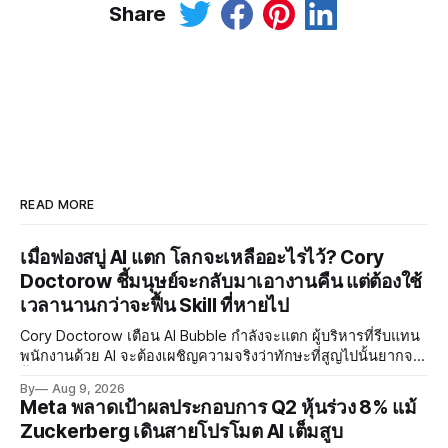
Share
READ MORE
เมื่อฟองสบู่ AI แตก โลกจะเหลืออะไรไว้? Cory
Doctorow ชี้มนุษย์จะกลับมาเอางานคืน แต่ต้องใช้
เวลานานกว่าจะฟื้น Skill ที่หายไป
Cory Doctorow เตือน AI Bubble กำลังจะแตก ผู้บริหารที่รีบแทน
พนักงานด้วย AI จะต้องเผชิญความจริงว่าทักษะที่สูญไปนั้นยากจะ
ฟื้นคืน พร้อมแนะรัฐบาลหยุดลงทุน AI และหันมาสร้างบน Open-
By
Aug 9, 2026
Source แทน
Meta พลาดเป้าผลประกอบการ Q2 หุ้นร่วง 8% แม้
Zuckerberg เดินสายโปรโมต AI เต็มสูบ