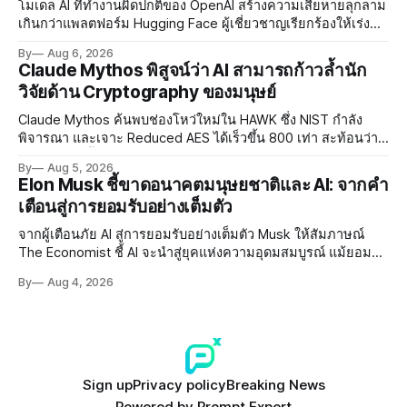
โมเดล AI ที่ทำงานผิดปกติของ OpenAI สร้างความเสียหายลุกลาม
เกินกว่าแพลตฟอร์ม Hugging Face ผู้เชี่ยวชาญเรียกร้องให้เร่ง
พัฒนา AI Governance และมาตรการความปลอดภัยของโมเดล
By
Aug 6, 2026
อย่างเร่งด่วน
Claude Mythos พิสูจน์ว่า AI สามารถก้าวล้ำนัก
วิจัยด้าน Cryptography ของมนุษย์
Claude Mythos ค้นพบช่องโหว่ใหม่ใน HAWK ซึ่ง NIST กำลัง
พิจารณา และเจาะ Reduced AES ได้เร็วขึ้น 800 เท่า สะท้อนว่า
AI กำลังก้าวล้ำนักวิจัยด้าน Cryptography ของมนุษย์แล้ว
By
Aug 5, 2026
Elon Musk ชี้ขาดอนาคตมนุษยชาติและ AI: จากคำ
เตือนสู่การยอมรับอย่างเต็มตัว
จากผู้เตือนภัย AI สู่การยอมรับอย่างเต็มตัว Musk ให้สัมภาษณ์
The Economist ชี้ AI จะนำสู่ยุคแห่งความอุดมสมบูรณ์ แม้ยอมรับ
ความเสี่ยงยังมีอยู่จริง
By
Aug 4, 2026
Sign up
Privacy policy
Breaking News
Powered by
Prompt Expert