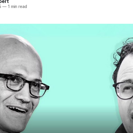
pert
5
—
1 min read