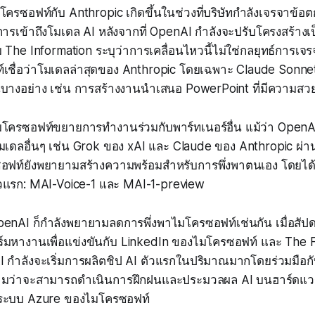
ครซอฟท์กับ Anthropic เกิดขึ้นในช่วงที่บริษัทกำลังเจรจาข้อต
การเข้าถึงโมเดล AI หลังจากที่ OpenAI กำลังจะปรับโครงสร้าง
 The Information ระบุว่าการเคลื่อนไหวนี้ไม่ใช่กลยุทธ์การเจร
เชื่อว่าโมเดลล่าสุดของ Anthropic โดยเฉพาะ Claude Sonnet
นบางอย่าง เช่น การสร้างงานนำเสนอ PowerPoint ที่มีความสว
ที่ไมโครซอฟท์ขยายการทำงานร่วมกับพาร์ทเนอร์อื่น แม้ว่า OpenA
โมเดลอื่นๆ เช่น Grok ของ xAI และ Claude ของ Anthropic ผ่า
อฟท์ยังพยายามสร้างความพร้อมสำหรับการพึ่งพาตนเอง โดยได้
วแรก: MAI-Voice-1 และ MAI-1-preview
nAI ก็กำลังพยายามลดการพึ่งพาไมโครซอฟท์เช่นกัน เมื่อสัปดา
ร์มหางานเพื่อแข่งขันกับ LinkedIn ของไมโครซอฟท์ และ The F
 กำลังจะเริ่มการผลิตชิป AI ตัวแรกในปริมาณมากโดยร่วมมือก
มว่าจะสามารถดำเนินการฝึกฝนและประมวลผล AI บนฮาร์ดแวร์
พาระบบ Azure ของไมโครซอฟท์