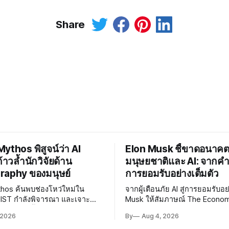
Share
ythos พิสูจน์ว่า AI
Elon Musk ชี้ขาดอนาค
าวล้ำนักวิจัยด้าน
มนุษยชาติและ AI: จากคำเ
raphy ของมนุษย์
การยอมรับอย่างเต็มตัว
hos ค้นพบช่องโหว่ใหม่ใน
จากผู้เตือนภัย AI สู่การยอมรับอย
NIST กำลังพิจารณา และเจาะ
Musk ให้สัมภาษณ์ The Economis
 ได้เร็วขึ้น 800 เท่า สะท้อนว่า
นำสู่ยุคแห่งความอุดมสมบูรณ์ แ
 2026
By
Aug 4, 2026
วล้ำนักวิจัยด้าน Cryptography
ความเสี่ยงยังมีอยู่จริง