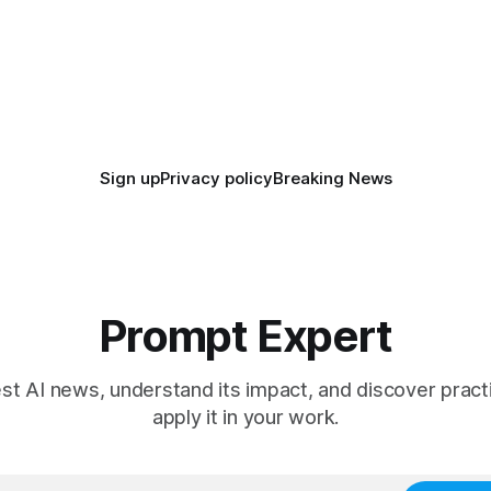
ล้ว
Sign up
Privacy policy
Breaking News
Prompt Expert
est AI news, understand its impact, and discover pract
apply it in your work.