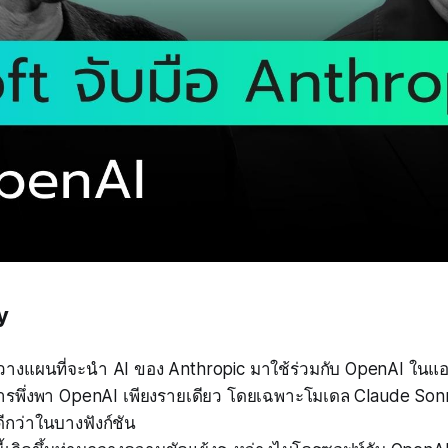
y
างแผนที่จะนำ AI ของ Anthropic มาใช้ร่วมกับ OpenAI ในแอป
ารพึ่งพา OpenAI เพียงรายเดียว โดยเฉพาะโมเดล Claude Sonne
ีกว่าในบางฟังก์ชัน