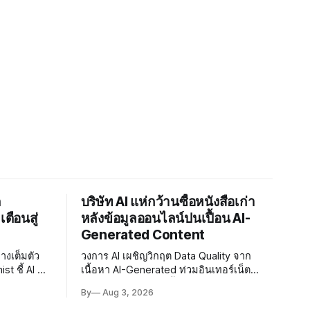
ต
บริษัท AI แห่กว้านซื้อหนังสือเก่า
ตือนสู่
หลังข้อมูลออนไลน์ปนเปื้อน AI-
Generated Content
่างเต็มตัว
วงการ AI เผชิญวิกฤต Data Quality จาก
t ชี้ AI จะ
เนื้อหา AI-Generated ท่วมอินเทอร์เน็ต
ม้ยอมรับ
บริษัทจึงหันมากว้านซื้อหนังสือพิมพ์ก่อนปี
By
Aug 3, 2026
2022 ที่ปลอดการปนเปื้อน พร้อมเผชิญ