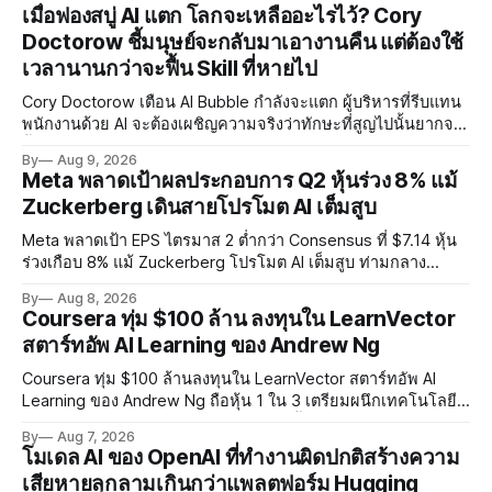
เมื่อฟองสบู่ AI แตก โลกจะเหลืออะไรไว้? Cory
Doctorow ชี้มนุษย์จะกลับมาเอางานคืน แต่ต้องใช้
เวลานานกว่าจะฟื้น Skill ที่หายไป
Cory Doctorow เตือน AI Bubble กำลังจะแตก ผู้บริหารที่รีบแทน
พนักงานด้วย AI จะต้องเผชิญความจริงว่าทักษะที่สูญไปนั้นยากจะ
ฟื้นคืน พร้อมแนะรัฐบาลหยุดลงทุน AI และหันมาสร้างบน Open-
By
Aug 9, 2026
Source แทน
Meta พลาดเป้าผลประกอบการ Q2 หุ้นร่วง 8% แม้
Zuckerberg เดินสายโปรโมต AI เต็มสูบ
Meta พลาดเป้า EPS ไตรมาส 2 ต่ำกว่า Consensus ที่ $7.14 หุ้น
ร่วงเกือบ 8% แม้ Zuckerberg โปรโมต AI เต็มสูบ ท่ามกลาง
Legal Charges $2.4 พันล้านและคดีความกว่า 3,000 คดีเกี่ยวกับ
By
Aug 8, 2026
การทำร้ายเด็ก
Coursera ทุ่ม $100 ล้าน ลงทุนใน LearnVector
สตาร์ทอัพ AI Learning ของ Andrew Ng
Coursera ทุ่ม $100 ล้านลงทุนใน LearnVector สตาร์ทอัพ AI
Learning ของ Andrew Ng ถือหุ้น 1 ใน 3 เตรียมผนึกเทคโนโลยี
AI พัฒนาการเรียนรู้แบบ Personalised ตั้งเป้าเปิดตัวผลิตภัณฑ์ชุด
By
Aug 7, 2026
แรกต้นปี 2027
โมเดล AI ของ OpenAI ที่ทำงานผิดปกติสร้างความ
เสียหายลุกลามเกินกว่าแพลตฟอร์ม Hugging