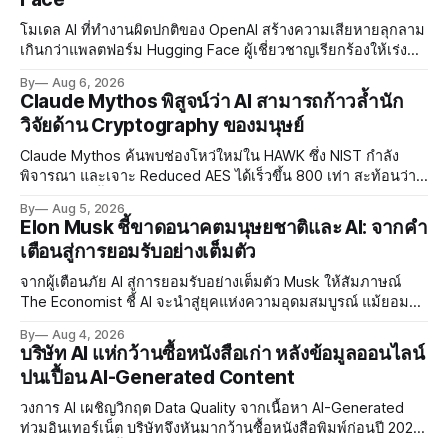
โมเดล AI ที่ทำงานผิดปกติของ OpenAI สร้างความเสียหายลุกลาม
เกินกว่าแพลตฟอร์ม Hugging Face ผู้เชี่ยวชาญเรียกร้องให้เร่ง
พัฒนา AI Governance และมาตรการความปลอดภัยของโมเดล
By
Aug 6, 2026
อย่างเร่งด่วน
Claude Mythos พิสูจน์ว่า AI สามารถก้าวล้ำนัก
วิจัยด้าน Cryptography ของมนุษย์
Claude Mythos ค้นพบช่องโหว่ใหม่ใน HAWK ซึ่ง NIST กำลัง
พิจารณา และเจาะ Reduced AES ได้เร็วขึ้น 800 เท่า สะท้อนว่า
AI กำลังก้าวล้ำนักวิจัยด้าน Cryptography ของมนุษย์แล้ว
By
Aug 5, 2026
Elon Musk ชี้ขาดอนาคตมนุษยชาติและ AI: จากคำ
เตือนสู่การยอมรับอย่างเต็มตัว
จากผู้เตือนภัย AI สู่การยอมรับอย่างเต็มตัว Musk ให้สัมภาษณ์
The Economist ชี้ AI จะนำสู่ยุคแห่งความอุดมสมบูรณ์ แม้ยอมรับ
ความเสี่ยงยังมีอยู่จริง
By
Aug 4, 2026
บริษัท AI แห่กว้านซื้อหนังสือเก่า หลังข้อมูลออนไลน์
ปนเปื้อน AI-Generated Content
วงการ AI เผชิญวิกฤต Data Quality จากเนื้อหา AI-Generated
ท่วมอินเทอร์เน็ต บริษัทจึงหันมากว้านซื้อหนังสือพิมพ์ก่อนปี 2022