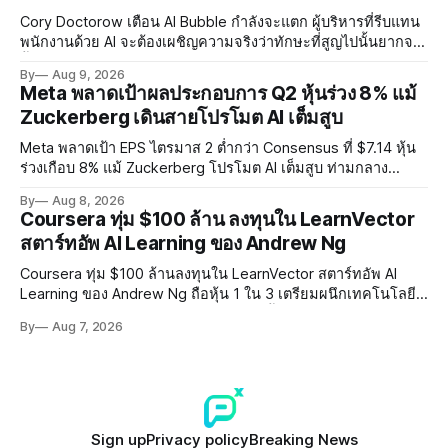
Cory Doctorow เตือน AI Bubble กำลังจะแตก ผู้บริหารที่รีบแทน
พนักงานด้วย AI จะต้องเผชิญความจริงว่าทักษะที่สูญไปนั้นยากจะ
ฟื้นคืน พร้อมแนะรัฐบาลหยุดลงทุน AI และหันมาสร้างบน Open-
By
Aug 9, 2026
Source แทน
Meta พลาดเป้าผลประกอบการ Q2 หุ้นร่วง 8% แม้
Zuckerberg เดินสายโปรโมต AI เต็มสูบ
Meta พลาดเป้า EPS ไตรมาส 2 ต่ำกว่า Consensus ที่ $7.14 หุ้น
ร่วงเกือบ 8% แม้ Zuckerberg โปรโมต AI เต็มสูบ ท่ามกลาง
Legal Charges $2.4 พันล้านและคดีความกว่า 3,000 คดีเกี่ยวกับ
By
Aug 8, 2026
การทำร้ายเด็ก
Coursera ทุ่ม $100 ล้าน ลงทุนใน LearnVector
สตาร์ทอัพ AI Learning ของ Andrew Ng
Coursera ทุ่ม $100 ล้านลงทุนใน LearnVector สตาร์ทอัพ AI
Learning ของ Andrew Ng ถือหุ้น 1 ใน 3 เตรียมผนึกเทคโนโลยี
AI พัฒนาการเรียนรู้แบบ Personalised ตั้งเป้าเปิดตัวผลิตภัณฑ์ชุด
By
Aug 7, 2026
แรกต้นปี 2027
Sign up
Privacy policy
Breaking News