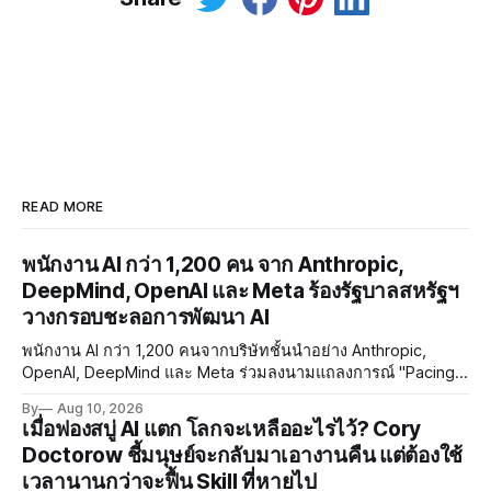
READ MORE
พนักงาน AI กว่า 1,200 คน จาก Anthropic,
DeepMind, OpenAI และ Meta ร้องรัฐบาลสหรัฐฯ
วางกรอบชะลอการพัฒนา AI
พนักงาน AI กว่า 1,200 คนจากบริษัทชั้นนำอย่าง Anthropic,
OpenAI, DeepMind และ Meta ร่วมลงนามแถลงการณ์ "Pacing
the Frontier" เรียกร้องให้รัฐบาลสหรัฐฯ พัฒนาเครื่องมือควบคุม
By
Aug 10, 2026
จังหวะการพัฒนา AI ท่ามกลางความกังวลด้าน RSI และ
เมื่อฟองสบู่ AI แตก โลกจะเหลืออะไรไว้? Cory
Misalignment
Doctorow ชี้มนุษย์จะกลับมาเอางานคืน แต่ต้องใช้
เวลานานกว่าจะฟื้น Skill ที่หายไป