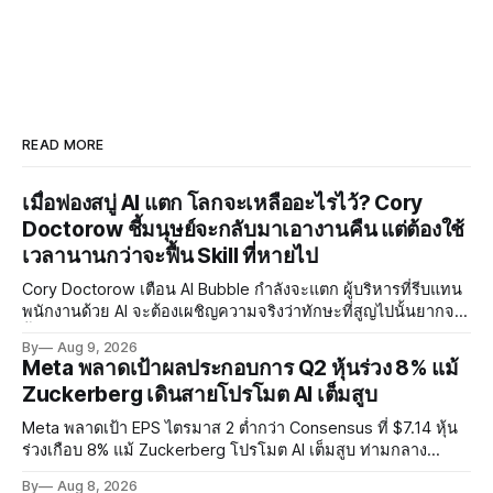
READ MORE
เมื่อฟองสบู่ AI แตก โลกจะเหลืออะไรไว้? Cory
Doctorow ชี้มนุษย์จะกลับมาเอางานคืน แต่ต้องใช้
เวลานานกว่าจะฟื้น Skill ที่หายไป
Cory Doctorow เตือน AI Bubble กำลังจะแตก ผู้บริหารที่รีบแทน
พนักงานด้วย AI จะต้องเผชิญความจริงว่าทักษะที่สูญไปนั้นยากจะ
ฟื้นคืน พร้อมแนะรัฐบาลหยุดลงทุน AI และหันมาสร้างบน Open-
By
Aug 9, 2026
Source แทน
Meta พลาดเป้าผลประกอบการ Q2 หุ้นร่วง 8% แม้
Zuckerberg เดินสายโปรโมต AI เต็มสูบ
Meta พลาดเป้า EPS ไตรมาส 2 ต่ำกว่า Consensus ที่ $7.14 หุ้น
ร่วงเกือบ 8% แม้ Zuckerberg โปรโมต AI เต็มสูบ ท่ามกลาง
Legal Charges $2.4 พันล้านและคดีความกว่า 3,000 คดีเกี่ยวกับ
By
Aug 8, 2026