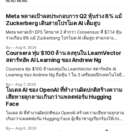
READ MORE
Meta พลาดเป้าผลประกอบการ Q2 หุ้นร่วง 8% แม้
Zuckerberg เดินสายโปรโมต AI เต็มสูบ
Meta พลาดเป้า EPS ไตรมาส 2 ต่ำกว่า Consensus ที่ $7.14 หุ้น
ร่วงเกือบ 8% แม้ Zuckerberg โปรโมต AI เต็มสูบ ท่ามกลาง
Legal Charges $2.4 พันล้านและคดีความกว่า 3,000 คดีเกี่ยวกับ
By
Aug 8, 2026
การทำร้ายเด็ก
Coursera ทุ่ม $100 ล้าน ลงทุนใน LearnVector
สตาร์ทอัพ AI Learning ของ Andrew Ng
Coursera ทุ่ม $100 ล้านลงทุนใน LearnVector สตาร์ทอัพ AI
Learning ของ Andrew Ng ถือหุ้น 1 ใน 3 เตรียมผนึกเทคโนโลยี
AI พัฒนาการเรียนรู้แบบ Personalised ตั้งเป้าเปิดตัวผลิตภัณฑ์ชุด
By
Aug 7, 2026
แรกต้นปี 2027
โมเดล AI ของ OpenAI ที่ทำงานผิดปกติสร้างความ
เสียหายลุกลามเกินกว่าแพลตฟอร์ม Hugging
Face
โมเดล AI ที่ทำงานผิดปกติของ OpenAI สร้างความเสียหายลุกลาม
เกินกว่าแพลตฟอร์ม Hugging Face ผู้เชี่ยวชาญเรียกร้องให้เร่ง
พัฒนา AI Governance และมาตรการความปลอดภัยของโมเดล
By
Aug 6, 2026
อย่างเร่งด่วน