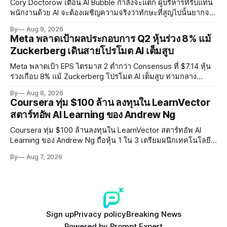
Cory Doctorow เตือน AI Bubble กำลังจะแตก ผู้บริหารที่รีบแทน
พนักงานด้วย AI จะต้องเผชิญความจริงว่าทักษะที่สูญไปนั้นยากจะ
ฟื้นคืน พร้อมแนะรัฐบาลหยุดลงทุน AI และหันมาสร้างบน Open-
By
Aug 9, 2026
Source แทน
Meta พลาดเป้าผลประกอบการ Q2 หุ้นร่วง 8% แม้
Zuckerberg เดินสายโปรโมต AI เต็มสูบ
Meta พลาดเป้า EPS ไตรมาส 2 ต่ำกว่า Consensus ที่ $7.14 หุ้น
ร่วงเกือบ 8% แม้ Zuckerberg โปรโมต AI เต็มสูบ ท่ามกลาง
Legal Charges $2.4 พันล้านและคดีความกว่า 3,000 คดีเกี่ยวกับ
By
Aug 8, 2026
การทำร้ายเด็ก
Coursera ทุ่ม $100 ล้าน ลงทุนใน LearnVector
สตาร์ทอัพ AI Learning ของ Andrew Ng
Coursera ทุ่ม $100 ล้านลงทุนใน LearnVector สตาร์ทอัพ AI
Learning ของ Andrew Ng ถือหุ้น 1 ใน 3 เตรียมผนึกเทคโนโลยี
AI พัฒนาการเรียนรู้แบบ Personalised ตั้งเป้าเปิดตัวผลิตภัณฑ์ชุด
By
Aug 7, 2026
แรกต้นปี 2027
Sign up
Privacy policy
Breaking News
Powered by
Prompt Expert