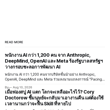
READ MORE
พนักงาน AI กว่า 1,200 คน จาก Anthropic,
DeepMind, OpenAI และ Meta ร้องรัฐบาลสหรัฐฯ
วางกรอบชะลอการพัฒนา AI
พนักงาน AI กว่า 1,200 คนจากบริษัทชั้นนำอย่าง Anthropic,
OpenAI, DeepMind และ Meta ร่วมลงนามแถลงการณ์ "Pacing
the Frontier" เรียกร้องให้รัฐบาลสหรัฐฯ พัฒนาเครื่องมือควบคุม
By
Aug 10, 2026
จังหวะการพัฒนา AI ท่ามกลางความกังวลด้าน RSI และ
เมื่อฟองสบู่ AI แตก โลกจะเหลืออะไรไว้? Cory
Misalignment
Doctorow ชี้มนุษย์จะกลับมาเอางานคืน แต่ต้องใช้
เวลานานกว่าจะฟื้น Skill ที่หายไป