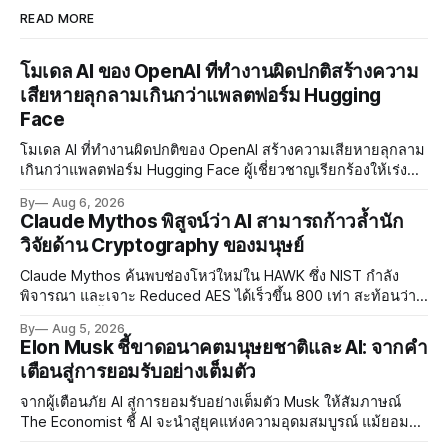
READ MORE
โมเดล AI ของ OpenAI ที่ทำงานผิดปกติสร้างความ
เสียหายลุกลามเกินกว่าแพลตฟอร์ม Hugging
Face
โมเดล AI ที่ทำงานผิดปกติของ OpenAI สร้างความเสียหายลุกลาม
เกินกว่าแพลตฟอร์ม Hugging Face ผู้เชี่ยวชาญเรียกร้องให้เร่ง
พัฒนา AI Governance และมาตรการความปลอดภัยของโมเดล
By
Aug 6, 2026
อย่างเร่งด่วน
Claude Mythos พิสูจน์ว่า AI สามารถก้าวล้ำนัก
วิจัยด้าน Cryptography ของมนุษย์
Claude Mythos ค้นพบช่องโหว่ใหม่ใน HAWK ซึ่ง NIST กำลัง
พิจารณา และเจาะ Reduced AES ได้เร็วขึ้น 800 เท่า สะท้อนว่า
AI กำลังก้าวล้ำนักวิจัยด้าน Cryptography ของมนุษย์แล้ว
By
Aug 5, 2026
Elon Musk ชี้ขาดอนาคตมนุษยชาติและ AI: จากคำ
เตือนสู่การยอมรับอย่างเต็มตัว
จากผู้เตือนภัย AI สู่การยอมรับอย่างเต็มตัว Musk ให้สัมภาษณ์
The Economist ชี้ AI จะนำสู่ยุคแห่งความอุดมสมบูรณ์ แม้ยอมรับ
ความเสี่ยงยังมีอยู่จริง