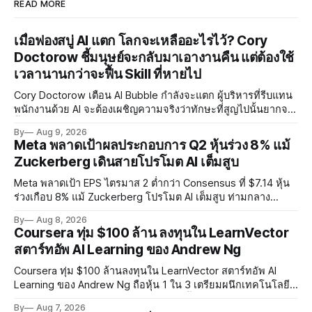
READ MORE
เมื่อฟองสบู่ AI แตก โลกจะเหลืออะไรไว้? Cory
Doctorow ชี้มนุษย์จะกลับมาเอางานคืน แต่ต้องใช้
เวลานานกว่าจะฟื้น Skill ที่หายไป
Cory Doctorow เตือน AI Bubble กำลังจะแตก ผู้บริหารที่รีบแทน
พนักงานด้วย AI จะต้องเผชิญความจริงว่าทักษะที่สูญไปนั้นยากจะ
ฟื้นคืน พร้อมแนะรัฐบาลหยุดลงทุน AI และหันมาสร้างบน Open-
By
Aug 9, 2026
Source แทน
Meta พลาดเป้าผลประกอบการ Q2 หุ้นร่วง 8% แม้
Zuckerberg เดินสายโปรโมต AI เต็มสูบ
Meta พลาดเป้า EPS ไตรมาส 2 ต่ำกว่า Consensus ที่ $7.14 หุ้น
ร่วงเกือบ 8% แม้ Zuckerberg โปรโมต AI เต็มสูบ ท่ามกลาง
Legal Charges $2.4 พันล้านและคดีความกว่า 3,000 คดีเกี่ยวกับ
By
Aug 8, 2026
การทำร้ายเด็ก
Coursera ทุ่ม $100 ล้าน ลงทุนใน LearnVector
สตาร์ทอัพ AI Learning ของ Andrew Ng
Coursera ทุ่ม $100 ล้านลงทุนใน LearnVector สตาร์ทอัพ AI
Learning ของ Andrew Ng ถือหุ้น 1 ใน 3 เตรียมผนึกเทคโนโลยี
AI พัฒนาการเรียนรู้แบบ Personalised ตั้งเป้าเปิดตัวผลิตภัณฑ์ชุด
By
Aug 7, 2026